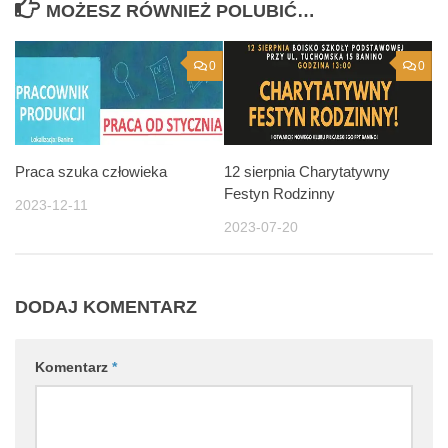
MOŻESZ RÓWNIEŻ POLUBIĆ…
0
0
Praca szuka człowieka
12 sierpnia Charytatywny
Festyn Rodzinny
2023-12-11
2023-07-20
DODAJ KOMENTARZ
Komentarz
*