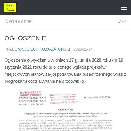
Przejdź do treści
INFORMACJE
0
OGŁOSZENIE
PRZEZ
WOJCIECH KOZA-ZATOŃSKI
·
2020-12-14
Ogłoszenie o wyłożeniu w dniach
17 grudnia 2020
roku
do 19
stycznia 2021
roku do publicznego wglądu projektów
miejscowych planów zagospodarowania przestrzennego wraz z
prognozami oddziaływania na środowisko.