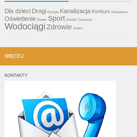
Dla dzieci
Drogi
Kanalizacja
Konkurs
Energia
Obwodnica
Sport
Oświetlenie
Rower
Szkoła
Transport
Wodociągi
Zdrowie
śmieci
WIĘCEJ
KONTAKTY