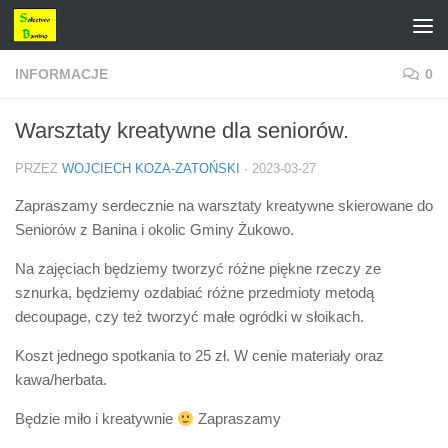
Przejdź do treści
INFORMACJE
0
Warsztaty kreatywne dla seniorów.
PRZEZ
WOJCIECH KOZA-ZATOŃSKI
·
2023-03-27
Zapraszamy serdecznie na warsztaty kreatywne skierowane do
Seniorów z Banina i okolic Gminy Żukowo.
Na zajęciach będziemy tworzyć różne piękne rzeczy ze
sznurka, będziemy ozdabiać różne przedmioty metodą
decoupage, czy też tworzyć małe ogródki w słoikach.
Koszt jednego spotkania to 25 zł. W cenie materiały oraz
kawa/herbata.
Będzie miło i kreatywnie
Zapraszamy