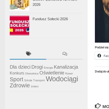
2026
Fundusz Sołecki 2026
Podziel się
Fac
Dla dzieci
Drogi
Kanalizacja
Energia
Dodaj do u
Oświetlenie
Konkurs
Obwodnica
Rower
Wodociągi
Sport
Szkoła
Transport
Zdrowie
śmieci
MO