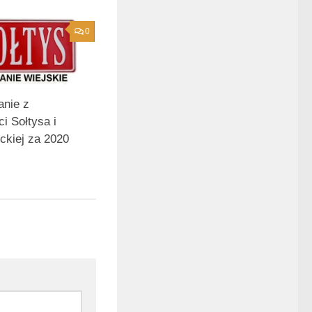
0
nie z
ci Sołtysa i
ckiej za 2020