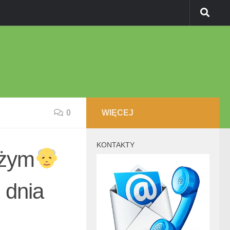
0
WIĘCEJ
KONTAKTY
użym
 dnia