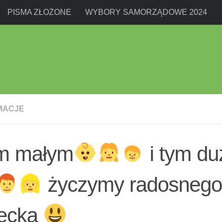
PISMA ZŁOŻONE
WYBORY SAMORZĄDOWE 2024
MACJE
m małym
i tym d
życzymy radosnego
iecka