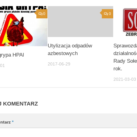
0
0
Utylizacja odpadów
Sprawozda
azbestowych
działalnoś
grypa HPAI
Rady Sołe
2017-06-29
-01
rok.
2021-03-03
J KOMENTARZ
ntarz
*