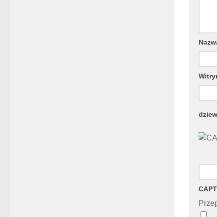
Naz
Witry
dziew
CAPT
Przep