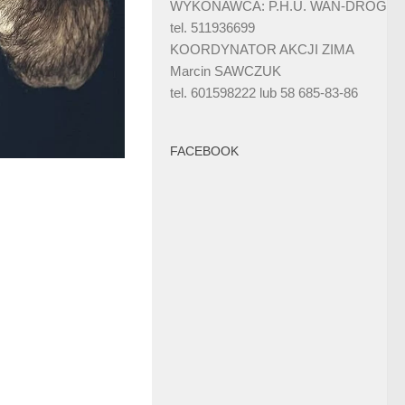
WYKONAWCA: P.H.U. WAN-DRÓG
tel. 511936699
KOORDYNATOR AKCJI ZIMA
Marcin SAWCZUK
tel. 601598222 lub 58 685-83-86
FACEBOOK