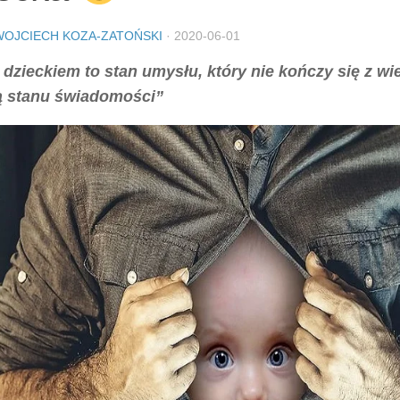
WOJCIECH KOZA-ZATOŃSKI
·
2020-06-01
 dzieckiem to stan umysłu, który nie kończy się z wi
 stanu świadomości”