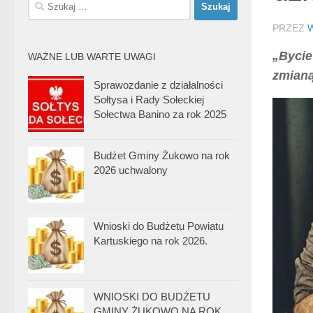
Szukaj:
PRZEZ
„Bycie
WAŻNE LUB WARTE UWAGI
zmianą
Sprawozdanie z działalności
Sołtysa i Rady Sołeckiej
Sołectwa Banino za rok 2025
Budżet Gminy Żukowo na rok
2026 uchwalony
Wnioski do Budżetu Powiatu
Kartuskiego na rok 2026.
WNIOSKI DO BUDŻETU
GMINY ŻUKOWO NA ROK