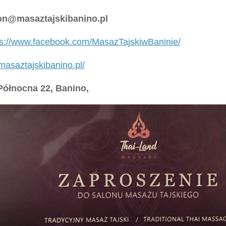
on@masaztajskibanino.pl
ps://www.facebook.com/MasazTajskiwBaninie/
/masaztajskibanino.pl/
Północna 22, Banino,