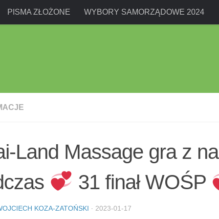
PISMA ZŁOŻONE
WYBORY SAMORZĄDOWE 2024
MACJE
ai-Land Massage gra z n
dczas
31 finał WOŚP
WOJCIECH KOZA-ZATOŃSKI
·
2023-01-17