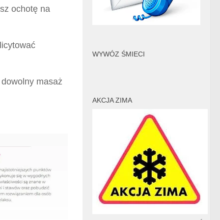
asz ochotę na
icytować
WYWÓZ ŚMIECI
a dowolny masaż
AKCJA ZIMA