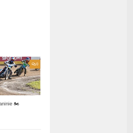
0
aninie 🏍