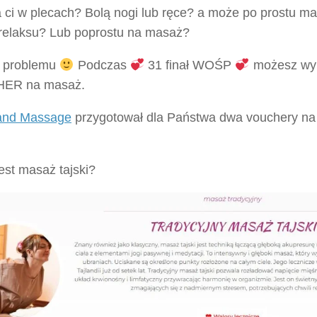
a ci w plecach? Bolą nogi lub ręce? a może po prostu m
 relaksu? Lub poprostu na masaż?
 problemu
Podczas
31 finał WOŚP
możesz wyl
ER na masaż.
and Massage
przygotował dla Państwa dwa vouchery n
est masaż tajski?