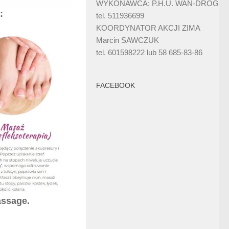
WYKONAWCA: P.H.U. WAN-DRÓG
:
tel. 511936699
KOORDYNATOR AKCJI ZIMA
Marcin SAWCZUK
tel. 601598222 lub 58 685-83-86
FACEBOOK
assage.