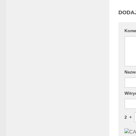
DODA
Kome
Naz
Witry
2
+