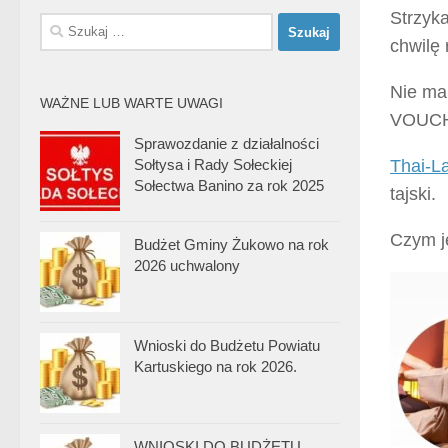
Strzyk
Szukaj:
chwilę
Nie ma
WAŻNE LUB WARTE UWAGI
VOUCH
Sprawozdanie z działalności
Thai-L
Sołtysa i Rady Sołeckiej
Sołectwa Banino za rok 2025
tajski.
Czym j
Budżet Gminy Żukowo na rok
2026 uchwalony
Wnioski do Budżetu Powiatu
Kartuskiego na rok 2026.
WNIOSKI DO BUDŻETU