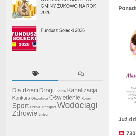
GMINY ŻUKOWO NA ROK
Ponadt
2026
Fundusz Sołecki 2026
Dla dzieci
Drogi
Kanalizacja
Energia
Oświetlenie
Konkurs
Obwodnica
Rower
Wodociągi
Sport
Szkoła
Transport
Zdrowie
śmieci
Już dz
730