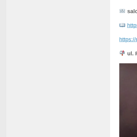
sal
htt
https:/
ul. 