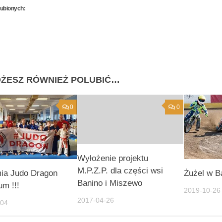
lubionych:
ŻESZ RÓWNIEŻ POLUBIĆ…
0
0
Wyłożenie projektu
M.P.Z.P. dla części wsi
ia Judo Dragon
Żużel w B
Banino i Miszewo
um !!!
2019-10-26
2017-04-26
-04