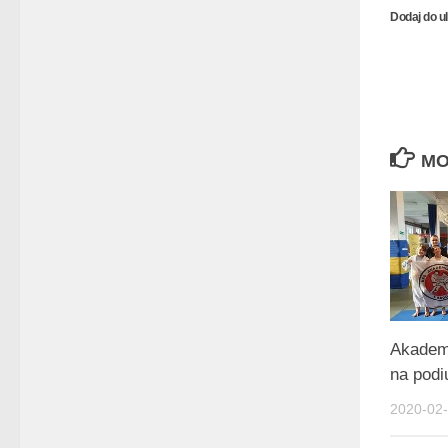
Dodaj do u
MO
Akadem
na podi
2020-02