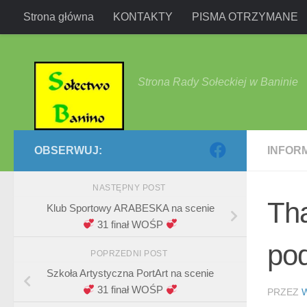
Strona główna
KONTAKTY
PISMA OTRZYMANE
Przejdź do treści
Strona Rady Sołeckiej w Baninie
OBSERWUJ:
INFOR
NASTĘPNY POST
Th
Klub Sportowy ARABESKA na scenie
31 finał WOŚP
po
POPRZEDNI POST
Szkoła Artystyczna PortArt na scenie
31 finał WOŚP
PRZEZ