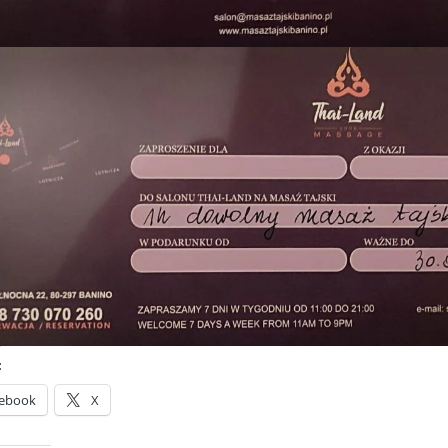
:
ebook
X