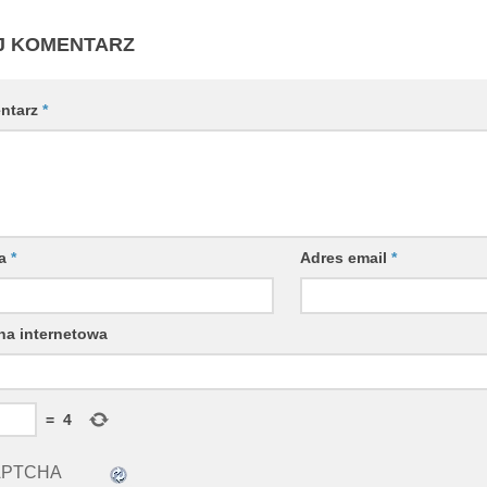
J KOMENTARZ
ntarz
*
wa
*
Adres email
*
na internetowa
=
4