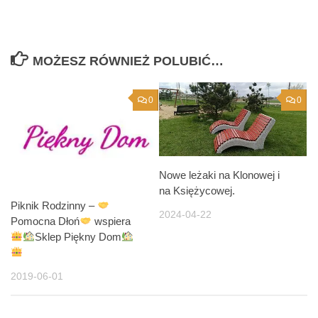
MOŻESZ RÓWNIEŻ POLUBIĆ…
0
0
Nowe leżaki na Klonowej i
na Księżycowej.
Piknik Rodzinny –
2024-04-22
Pomocna Dłoń
wspiera
Sklep Piękny Dom
2019-06-01