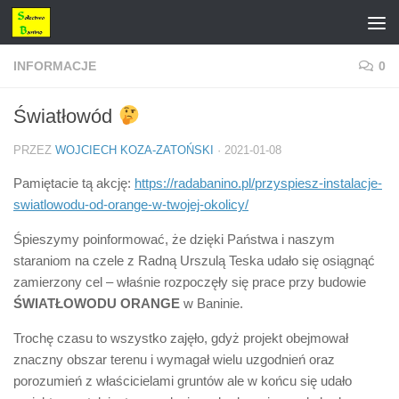
Przejdź do treści
INFORMACJE
0
Światłowód
PRZEZ
WOJCIECH KOZA-ZATOŃSKI
·
2021-01-08
Pamiętacie tą akcję:
https://radabanino.pl/przyspiesz-instalacje-
swiatlowodu-od-orange-w-twojej-okolicy/
Śpieszymy poinformować, że dzięki Państwa i naszym
staraniom na czele z Radną Urszulą Teska udało się osiągnąć
zamierzony cel – właśnie rozpoczęły się prace przy budowie
ŚWIATŁOWODU ORANGE
w Baninie.
Trochę czasu to wszystko zajęło, gdyż projekt obejmował
znaczny obszar terenu i wymagał wielu uzgodnień oraz
porozumień z właścicielami gruntów ale w końcu się udało