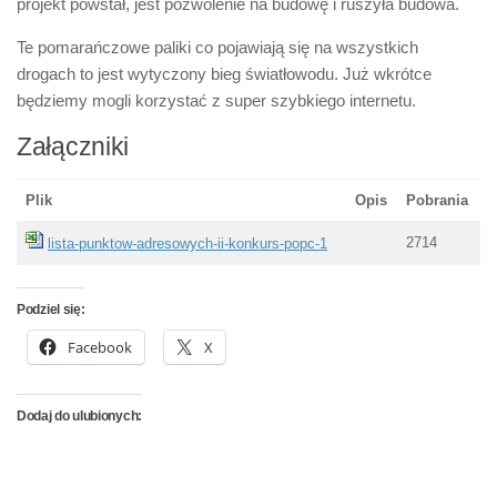
projekt powstał, jest pozwolenie na budowę i ruszyła budowa.
Te pomarańczowe paliki co pojawiają się na wszystkich
drogach to jest wytyczony bieg światłowodu. Już wkrótce
będziemy mogli korzystać z super szybkiego internetu.
Załączniki
Plik
Opis
Pobrania
2714
lista-punktow-adresowych-ii-konkurs-popc-1
Podziel się:
Facebook
X
Dodaj do ulubionych: