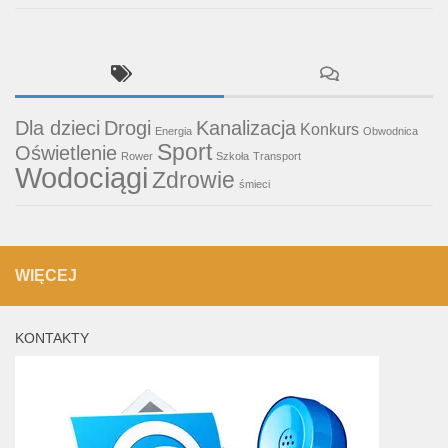
Dla dzieci
Drogi
Kanalizacja
Konkurs
Energia
Obwodnica
Sport
Oświetlenie
Rower
Szkoła
Transport
Wodociągi
Zdrowie
śmieci
WIĘCEJ
KONTAKTY