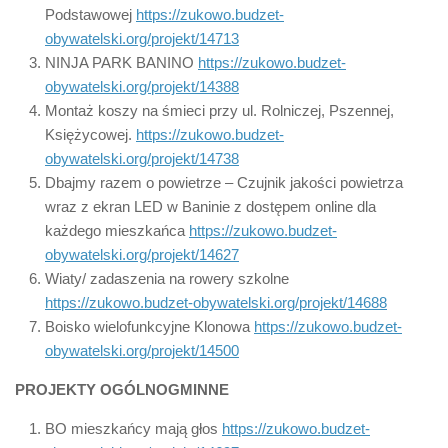
Podstawowej
https://zukowo.budzet-
obywatelski.org/projekt/14713
NINJA PARK BANINO
https://zukowo.budzet-
obywatelski.org/projekt/14388
Montaż koszy na śmieci przy ul. Rolniczej, Pszennej,
Księżycowej.
https://zukowo.budzet-
obywatelski.org/projekt/14738
Dbajmy razem o powietrze – Czujnik jakości powietrza
wraz z ekran LED w Baninie z dostępem online dla
każdego mieszkańca
https://zukowo.budzet-
obywatelski.org/projekt/14627
Wiaty/ zadaszenia na rowery szkolne
https://zukowo.budzet-obywatelski.org/projekt/14688
Boisko wielofunkcyjne Klonowa
https://zukowo.budzet-
obywatelski.org/projekt/14500
PROJEKTY OGÓLNOGMINNE
BO mieszkańcy mają głos
https://zukowo.budzet-