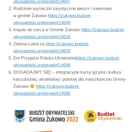
obywatelski.org/projekt/14697
Rodzinne wycieczki turystyczne piesze i rowerowe
w gminie Żukowo
https://zukowo.budzet-
obywatelski.org/projekt/14648
Impuls do serca w Gminie Żukowo
https://zukowo.budzet-
obywatelski.org/projekt/14618
Zielona Lotnicza
https://zukowo.budzet-
obywatelski.org/projekt/14620
Dni Przyjaźni Polsko-Ukraińskiej
https://zukowo.budzet-
obywatelski.org/projekt/14696
DOGADAJMY SIĘ! – integracyjne kursy języka i kultury
kaszubskiej, ukraińskiej i polskiej dla mieszkańców Gminy
Żukowo
https://zukowo.budzet-
obywatelski.org/projekt/14566