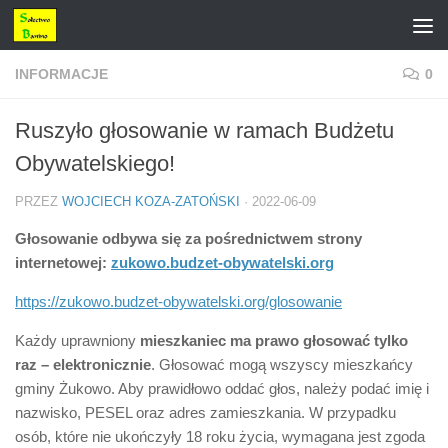
Przejdź do treści
INFORMACJE
0
Ruszyło głosowanie w ramach Budżetu
Obywatelskiego!
PRZEZ
WOJCIECH KOZA-ZATOŃSKI
·
2022-06-09
Głosowanie odbywa się za pośrednictwem strony
internetowej:
zukowo.budzet-obywatelski.org
https://zukowo.budzet-obywatelski.org/glosowanie
Każdy uprawniony
mieszkaniec ma prawo głosować tylko
raz – elektronicznie
. Głosować mogą wszyscy mieszkańcy
gminy Żukowo. Aby prawidłowo oddać głos, należy podać imię i
nazwisko, PESEL oraz adres zamieszkania. W przypadku
osób, które nie ukończyły 18 roku życia, wymagana jest zgoda