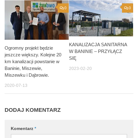
0
0
KANALIZACJA SANITARNA
Ogromny projekt będzie
W BANINIE – PRZYŁĄCZ
jeszcze większy. Kolejne 20
SIĘ
km kanalizacji powstanie w
Baninie, Miszewie,
2023-02-20
Miszewku i Dąbrowie.
2020-07-13
DODAJ KOMENTARZ
Komentarz
*