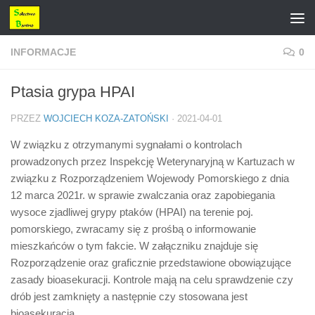
Przejdź do treści
INFORMACJE
0
Ptasia grypa HPAI
PRZEZ
WOJCIECH KOZA-ZATOŃSKI
·
2021-04-01
W związku z otrzymanymi sygnałami o kontrolach
prowadzonych przez Inspekcję Weterynaryjną w Kartuzach w
związku z Rozporządzeniem Wojewody Pomorskiego z dnia
12 marca 2021r. w sprawie zwalczania oraz zapobiegania
wysoce zjadliwej grypy ptaków (HPAI) na terenie poj.
pomorskiego, zwracamy się z prośbą o informowanie
mieszkańców o tym fakcie. W załączniku znajduje się
Rozporządzenie oraz graficznie przedstawione obowiązujące
zasady bioasekuracji. Kontrole mają na celu sprawdzenie czy
drób jest zamknięty a następnie czy stosowana jest
bioasekuracja.