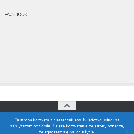
FACEBOOK
Rada Banino © 2026. Wszelkie prawa zastrzeżone
Ta strona korzysta z ciasteczek aby świadczyć usługi na
najwyższym poziomie. Dalsze korzystanie ze strony oznacza,
że zgadzasz się na ich użycie.