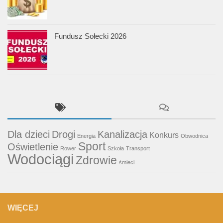
Fundusz Sołecki 2026
Dla dzieci
Drogi
Kanalizacja
Konkurs
Energia
Obwodnica
Sport
Oświetlenie
Rower
Szkoła
Transport
Wodociągi
Zdrowie
śmieci
WIĘCEJ