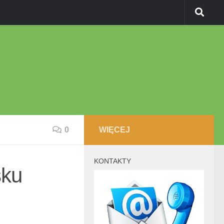
0
WIĘCEJ
KONTAKTY
sku