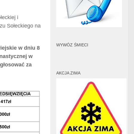
eckiej i
zu Sołeckiego na
WYWÓZ ŚMIECI
iejskie
w dniu 8
mnastycznej w
agłosować za
AKCJA ZIMA