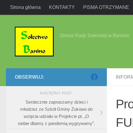
Strona główna
KONTAKTY
PISMA OTRZYMANE
Przejdź do treści
Strona Rady Sołeckiej w Baninie
OBSERWUJ:
INFOR
NASTĘPNY POST
Pr
Serdecznie zapraszamy dzieci i
młodzież ze Szkół Gminy Żukowo do
wzięcia udziału w Projekcie pt. „O
FU
siebie dbamy z pandemią wygrywamy”.