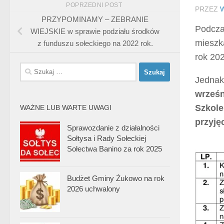
POPRZEDNI POST
PRZEZ
PRZYPOMINAMY – ZEBRANIE
Podcza
WIEJSKIE w sprawie podziału środków
mieszk
z funduszu sołeckiego na 2022 rok.
rok 20
Szukaj:
Jednak
wrześn
Szkole
WAŻNE LUB WARTE UWAGI
przyję
Sprawozdanie z działalności
Sołtysa i Rady Sołeckiej
Sołectwa Banino za rok 2025
Budżet Gminy Żukowo na rok
2026 uchwalony