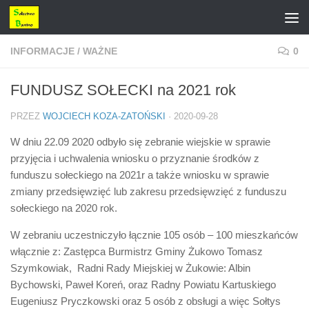
Przejdź do treści
INFORMACJE
/
WAŻNE
0
FUNDUSZ SOŁECKI na 2021 rok
PRZEZ
WOJCIECH KOZA-ZATOŃSKI
·
2020-09-28
W dniu 22.09 2020 odbyło się zebranie wiejskie w sprawie
przyjęcia i uchwalenia wniosku o przyznanie środków z
funduszu sołeckiego na 2021r a także wniosku w sprawie
zmiany przedsięwzięć lub zakresu przedsięwzięć z funduszu
sołeckiego na 2020 rok.
W zebraniu uczestniczyło łącznie 105 osób – 100 mieszkańców
włącznie z: Zastępca Burmistrz Gminy Żukowo Tomasz
Szymkowiak, Radni Rady Miejskiej w Żukowie: Albin
Bychowski, Paweł Koreń, oraz Radny Powiatu Kartuskiego
Eugeniusz Pryczkowski oraz 5 osób z obsługi a więc Sołtys