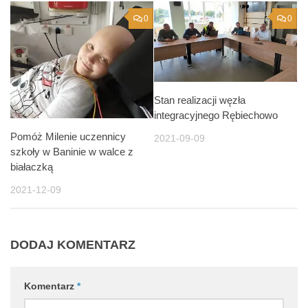
0
0
Stan realizacji węzła
integracyjnego Rębiechowo
Pomóż Milenie uczennicy
2021-09-09
szkoły w Baninie w walce z
białaczką
2021-12-09
DODAJ KOMENTARZ
Komentarz
*