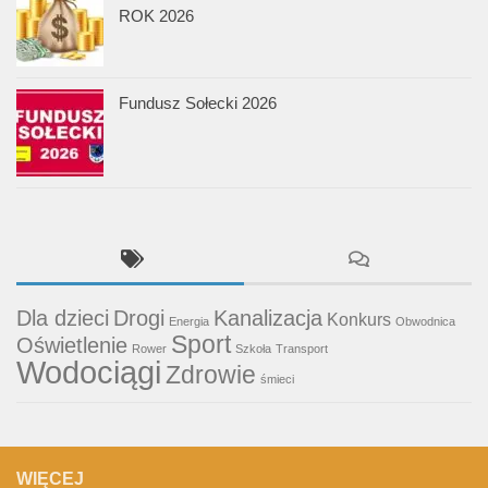
ROK 2026
Fundusz Sołecki 2026
Dla dzieci
Drogi
Kanalizacja
Konkurs
Energia
Obwodnica
Sport
Oświetlenie
Rower
Szkoła
Transport
Wodociągi
Zdrowie
śmieci
WIĘCEJ