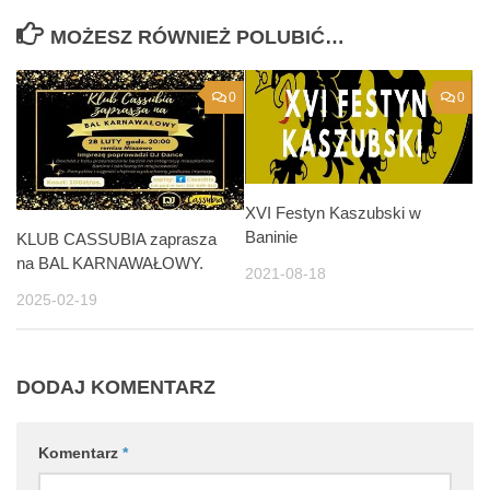
MOŻESZ RÓWNIEŻ POLUBIĆ…
0
0
XVI Festyn Kaszubski w
Baninie
KLUB CASSUBIA zaprasza
na BAL KARNAWAŁOWY.
2021-08-18
2025-02-19
DODAJ KOMENTARZ
Komentarz
*