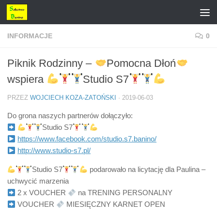
Przejdź do treści
INFORMACJE
0
Piknik Rodzinny –
Pomocna Dłoń
wspiera
Studio S7
PRZEZ
WOJCIECH KOZA-ZATOŃSKI
·
2019-06-03
Do grona naszych partnerów dołączyło:
Studio S7
https://www.facebook.com/studio.s7.banino/
http://www.studio-s7.pl/
Studio S7
podarowało na licytację dla Paulina –
uchwycić marzenia
2 x VOUCHER
na TRENING PERSONALNY
VOUCHER
MIESIĘCZNY KARNET OPEN