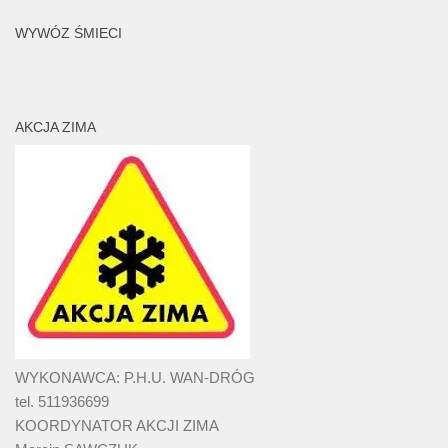
WYWÓZ ŚMIECI
AKCJA ZIMA
WYKONAWCA: P.H.U. WAN-DRÓG
tel. 511936699
KOORDYNATOR AKCJI ZIMA