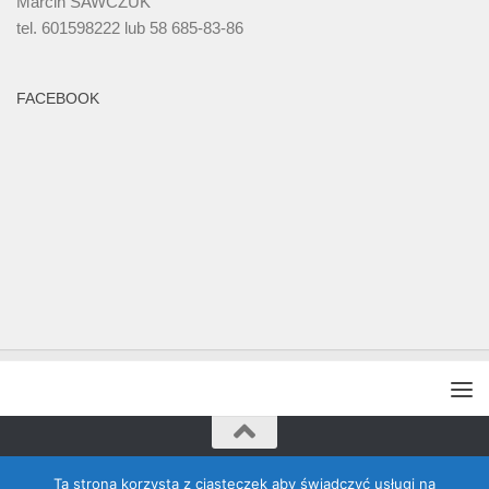
Marcin SAWCZUK
tel. 601598222 lub 58 685-83-86
FACEBOOK
Rada Banino © 2026. Wszelkie prawa zastrzeżone
Ta strona korzysta z ciasteczek aby świadczyć usługi na