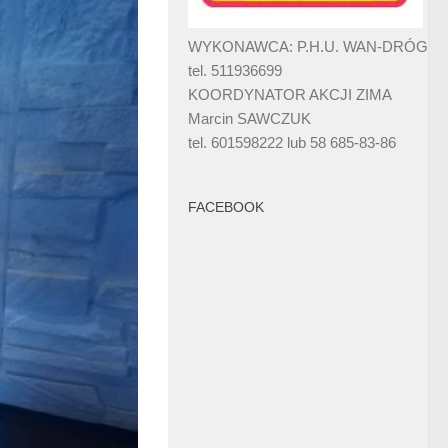
WYKONAWCA: P.H.U. WAN-DRÓG
tel. 511936699
KOORDYNATOR AKCJI ZIMA
Marcin SAWCZUK
tel. 601598222 lub 58 685-83-86
FACEBOOK