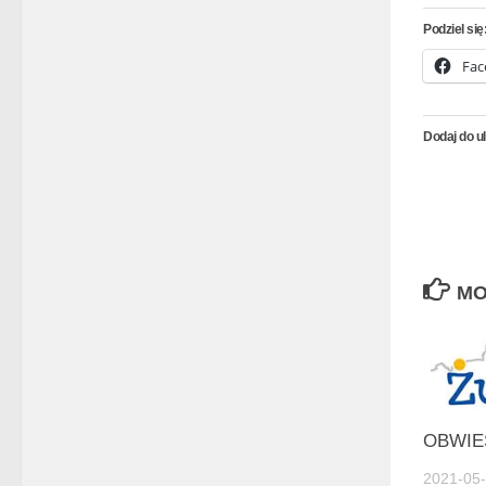
Podziel się
Fac
Dodaj do u
MO
OBWIE
2021-05