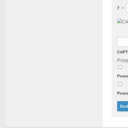
7
−
CAPT
Przep
Powia
Powia