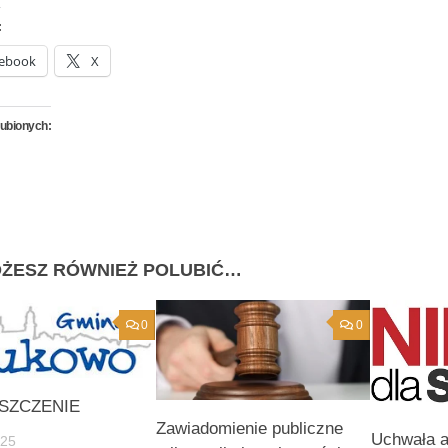
:
ebook
X
lubionych:
ŻESZ RÓWNIEŻ POLUBIĆ…
0
0
SZCZENIE
Zawiadomienie publiczne
Uchwała 
-25