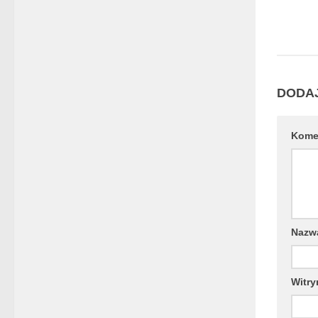
DODA
Kome
Naz
Witry