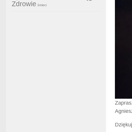
Zdrowie
śmieci
Zapras
Agnies
Dzięku