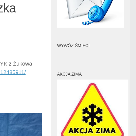
zka
WYWÓZ ŚMIECI
YK z Żukowa
512485911/
AKCJA ZIMA