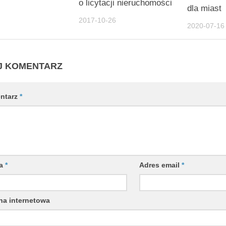
o licytacji nieruchomości
dla miast
2017-10-26
2020-07-16
J KOMENTARZ
ntarz
*
wa
*
Adres email
*
na internetowa