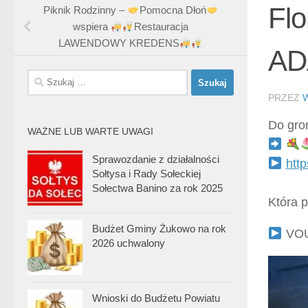
Flo
Piknik Rodzinny –
Pomocna Dłoń
wspiera
Restauracja
LAWENDOWY KREDENS
AD
Szukaj:
PRZEZ
Do gro
WAŻNE LUB WARTE UWAGI
Sprawozdanie z działalności
htt
Sołtysa i Rady Sołeckiej
Sołectwa Banino za rok 2025
Która p
Budżet Gminy Żukowo na rok
VOU
2026 uchwalony
Wnioski do Budżetu Powiatu