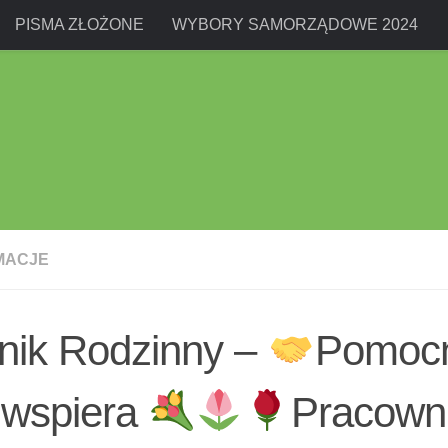
PISMA ZŁOŻONE
WYBORY SAMORZĄDOWE 2024
MACJE
nik Rodzinny –
Pomocn
wspiera
Pracown