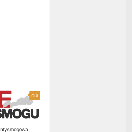
0
antysmogowa