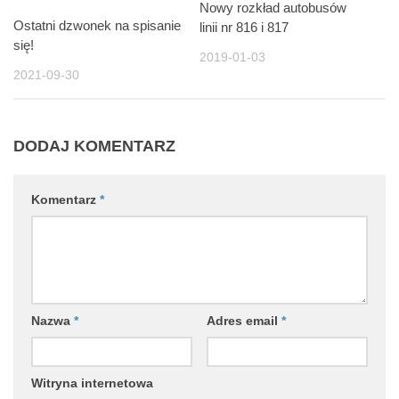
Nowy rozkład autobusów
Ostatni dzwonek na spisanie
linii nr 816 i 817
się!
2019-01-03
2021-09-30
DODAJ KOMENTARZ
Komentarz
*
Nazwa
*
Adres email
*
Witryna internetowa