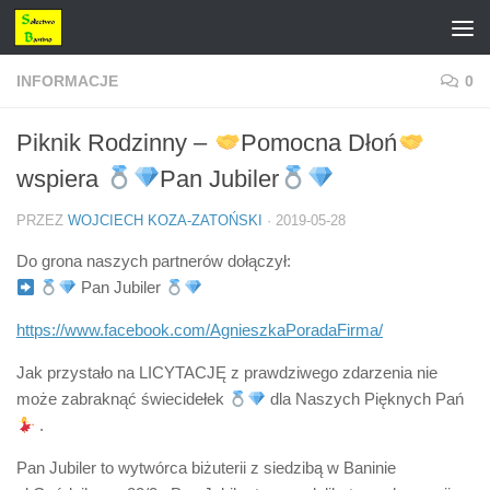
Przejdź do treści
INFORMACJE
0
Piknik Rodzinny –
Pomocna Dłoń
wspiera
Pan Jubiler
PRZEZ
WOJCIECH KOZA-ZATOŃSKI
·
2019-05-28
Do grona naszych partnerów dołączył:
Pan Jubiler
https://www.facebook.com/AgnieszkaPoradaFirma/
Jak przystało na LICYTACJĘ z prawdziwego zdarzenia nie
może zabraknąć świecidełek
dla Naszych Pięknych Pań
.
Pan Jubiler to wytwórca biżuterii z siedzibą w Baninie