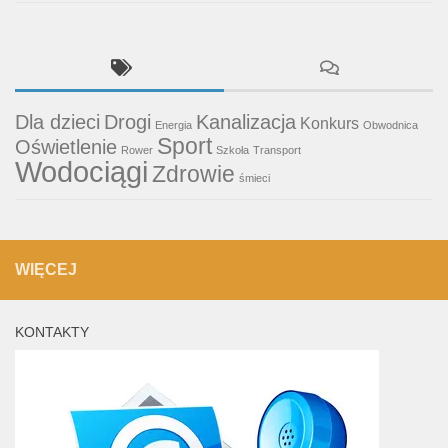
Dla dzieci
Drogi
Kanalizacja
Konkurs
Energia
Obwodnica
Sport
Oświetlenie
Rower
Szkoła
Transport
Wodociągi
Zdrowie
śmieci
WIĘCEJ
KONTAKTY