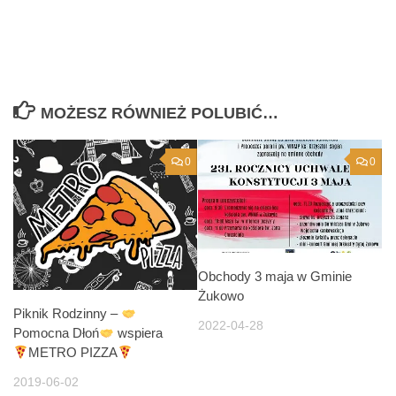
MOŻESZ RÓWNIEŻ POLUBIĆ…
0
0
Obchody 3 maja w Gminie
Żukowo
Piknik Rodzinny –
2022-04-28
Pomocna Dłoń
wspiera
METRO PIZZA
2019-06-02