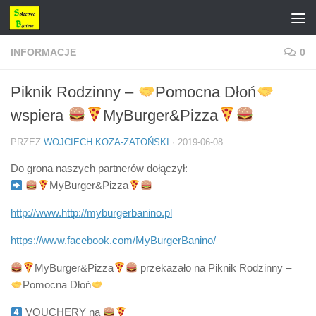
Przejdź do treści
INFORMACJE
0
Piknik Rodzinny –
Pomocna Dłoń
wspiera
MyBurger&Pizza
PRZEZ
WOJCIECH KOZA-ZATOŃSKI
·
2019-06-08
Do grona naszych partnerów dołączył:
MyBurger&Pizza
http://www.http://myburgerbanino.pl
https://www.facebook.com/MyBurgerBanino/
MyBurger&Pizza
przekazało na Piknik Rodzinny –
Pomocna Dłoń
VOUCHERY na