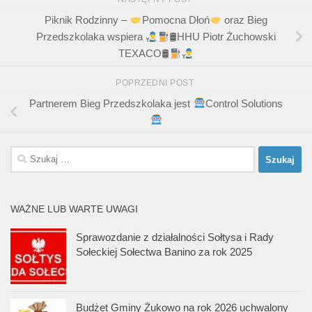
Piknik Rodzinny –
Pomocna Dłoń
oraz Bieg
Przedszkolaka wspiera
🛢HHU Piotr Żuchowski
TEXACO🛢
POPRZEDNI POST
Partnerem Bieg Przedszkolaka jest
Control Solutions
Szukaj:
WAŻNE LUB WARTE UWAGI
Sprawozdanie z działalności Sołtysa i Rady
Sołeckiej Sołectwa Banino za rok 2025
Budżet Gminy Żukowo na rok 2026 uchwalony