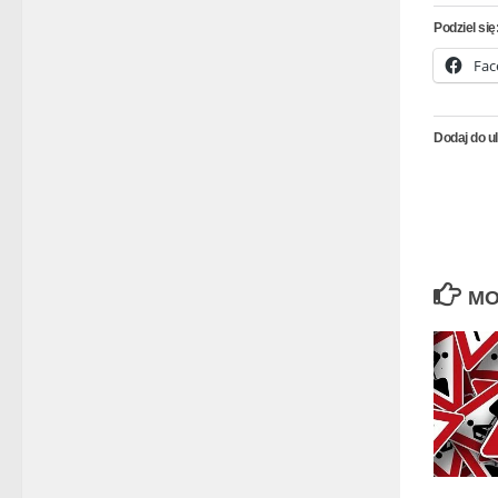
Podziel się
Fac
Dodaj do u
MO