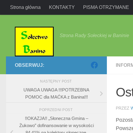
Strona główna
KONTAKTY
PISMA OTRZYMANE
Przejdź do treści
Strona Rady Sołeckiej w Baninie
OBSERWUJ:
INFOR
NASTĘPNY POST
Ost
UWAGA UWAGA !!!POTRZEBNA
POMOC dla MAĆKA z Banina!!!
PRZEZ
POPRZEDNI POST
!!OKAZJA!! „Słoneczna Gmina –
Pozost
Żukowo” dofinansowanie w wysokości
Powsze
84,41% na kolektory słoneczne,