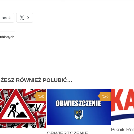
:
ebook
X
lubionych:
ŻESZ RÓWNIEŻ POLUBIĆ…
0
0
Piknik Ro
OBWIESZCZENIE