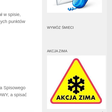
ł w spisie,
nych punktów
WYWÓZ ŚMIECI
AKCJA ZIMA
ra Spisowego
OWY, a spisać