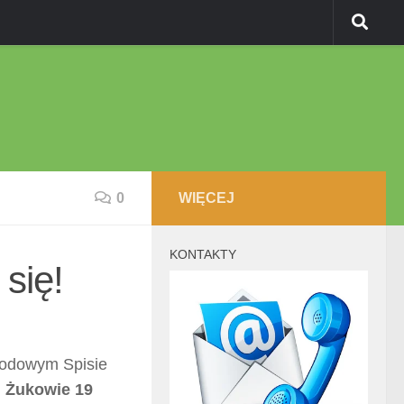
0
WIĘCEJ
KONTAKTY
się!
rodowym Spisie
i Żukowie 19