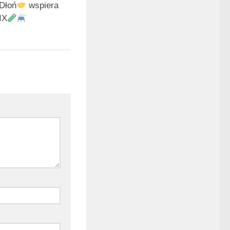
Dłoń
wspiera
IX