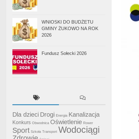
WNIOSKI DO BUDŻETU
GMINY ŻUKOWO NA ROK
2026
Fundusz Sołecki 2026
Dla dzieci
Drogi
Kanalizacja
Energia
Oświetlenie
Konkurs
Obwodnica
Rower
Wodociągi
Sport
Szkoła
Transport
Zdrowie