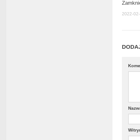
Zamknię
2022-02
DODA
Kome
Naz
Witry