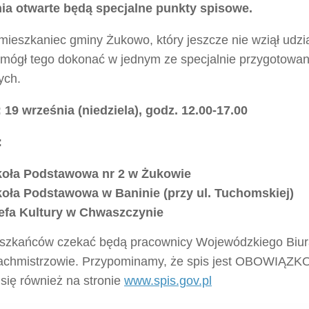
ia otwarte będą specjalne punkty spisowe.
ieszkaniec gminy Żukowo, który jeszcze nie wziął udzia
 mógł tego dokonać w jednym ze specjalnie przygotowa
ych.
 19 września (niedziela), godz. 12.00-17.00
:
koła Podstawowa nr 2 w Żukowie
oła Podstawowa w Baninie (przy ul. Tuchomskiej)
efa Kultury w Chwaszczynie
szkańców czekać będą pracownicy Wojewódzkiego Biu
achmistrzowie. Przypominamy, że spis jest OBOWIĄZK
się również na stronie
www.spis.gov.pl