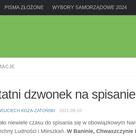
PISMA ZŁOŻONE
WYBORY SAMORZĄDOWE 2024
MACJE
atni dzwonek na spisanie 
WOJCIECH KOZA-ZATOŃSKI
·
2021-09-10
ało niewiele czasu do spisania się w obowiązkowym Na
chny Ludności i Mieszkań.
W Baninie, Chwaszczynie 