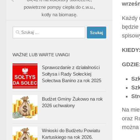
wrześn
powietrzne pompy ciepła do c.w.u.,
kotły na biomasę.
Każdy m
będzie
Szukaj:
spisow
KIEDY:
WAŻNE LUB WARTE UWAGI
GDZIE
Sprawozdanie z działalności
Sołtysa i Rady Sołeckiej
Sz
Sołectwa Banino za rok 2025
Szk
Str
Budżet Gminy Żukowo na rok
2026 uchwalony
Na mie
oraz R
można 
Wnioski do Budżetu Powiatu
Kartuskiego na rok 2026.