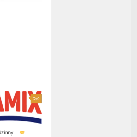
0
dzinny –