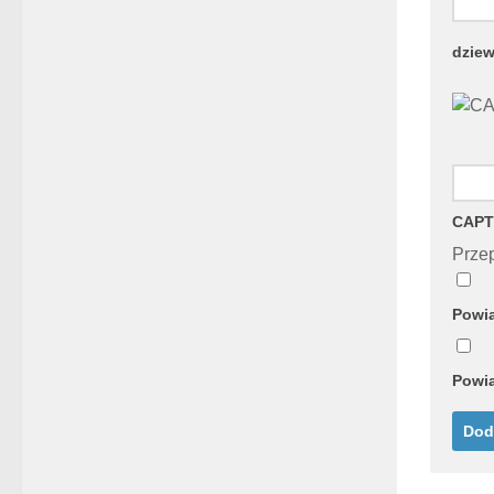
dziew
CAPT
Przep
Powia
Powia