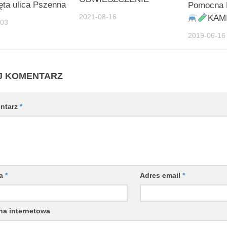
ta ulica Pszenna
Pomocna 
2021-08-16
KAM
-03
2019-06-16
J KOMENTARZ
ntarz
*
wa
*
Adres email
*
na internetowa