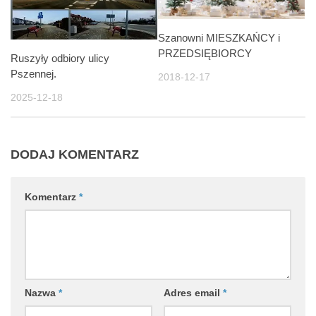
Szanowni MIESZKAŃCY i
PRZEDSIĘBIORCY
Ruszyły odbiory ulicy
Pszennej.
2018-12-17
2025-12-18
DODAJ KOMENTARZ
Komentarz
*
Nazwa
*
Adres email
*