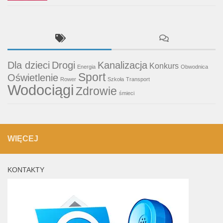
Dla dzieci
Drogi
Kanalizacja
Konkurs
Energia
Obwodnica
Sport
Oświetlenie
Rower
Szkoła
Transport
Wodociągi
Zdrowie
śmieci
WIĘCEJ
KONTAKTY