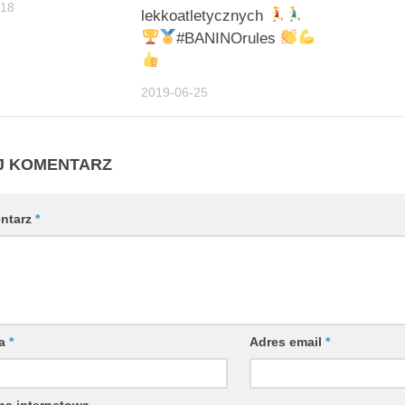
-18
lekkoatletycznych
#BANINOrules
2019-06-25
J KOMENTARZ
ntarz
*
wa
*
Adres email
*
na internetowa