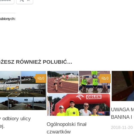
lubionych:
ŻESZ RÓWNIEŻ POLUBIĆ…
0
0
UWAGA M
BANINA I 
 odbiory ulicy
Ogólnopolski finał
j.
2018-11-20
czwartków