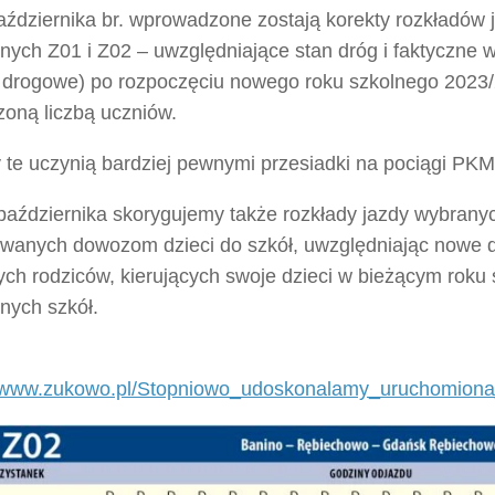
ździernika br. wprowadzone zostają korekty rozkładów ja
nych Z01 i Z02 – uwzględniające stan dróg i faktyczne 
y drogowe) po rozpoczęciu nowego roku szkolnego 2023/
zoną liczbą uczniów.
 te uczynią bardziej pewnymi przesiadki na pociągi PKM
aździernika skorygujemy także rozkłady jazdy wybranych
wanych dowozom dzieci do szkół, uwzględniając nowe 
ych rodziców, kierujących swoje dzieci w bieżącym roku
nych szkół.
//www.zukowo.pl/Stopniowo_udoskonalamy_uruchomio