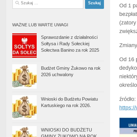
Szukaj:
Od 1 pa
bezpłat
(zator
WAŻNE LUB WARTE UWAGI
zwięks
Sprawozdanie z działalności
Sołtysa i Rady Sołeckiej
Zmiany
Sołectwa Banino za rok 2025
Od 16 p
dedyko
Budżet Gminy Żukowo na rok
2026 uchwalony
niektór
określo
źródło:
Wnioski do Budżetu Powiatu
Kartuskiego na rok 2026.
https:
WNIOSKI DO BUDŻETU
GMINY ŻUKOWO NA ROK