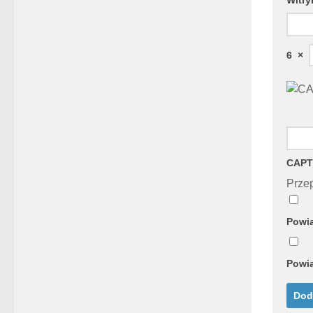
6
×
CAPT
Przep
Powia
Powia