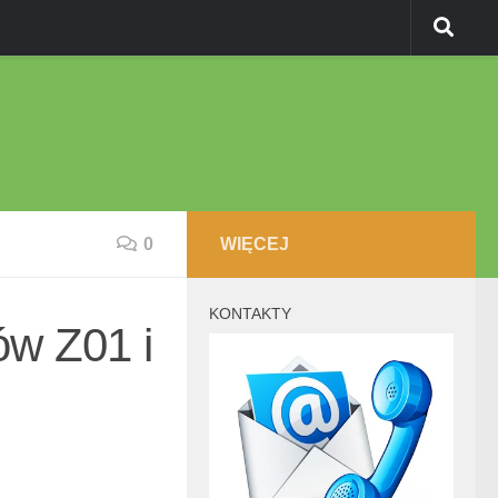
0
WIĘCEJ
KONTAKTY
ów Z01 i