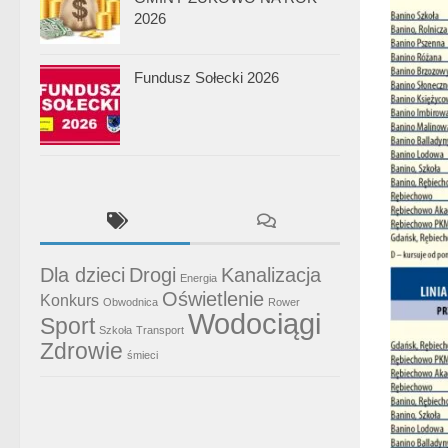
2026
Fundusz Sołecki 2026
Dla dzieci
Drogi
Kanalizacja
Energia
Oświetlenie
Konkurs
Obwodnica
Rower
Wodociągi
Sport
Szkoła
Transport
Zdrowie
śmieci