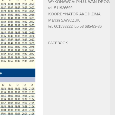
WYKONAWCA: P.H.U. WAN-DRÓG
tel. 511936699
KOORDYNATOR AKCJI ZIMA
Marcin SAWCZUK
tel. 601598222 lub 58 685-83-86
FACEBOOK