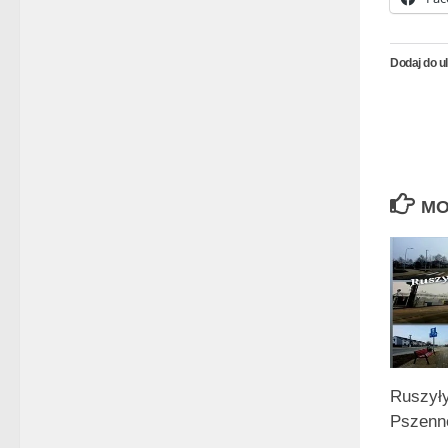
Dodaj do u
MO
Ruszyły
Pszenne