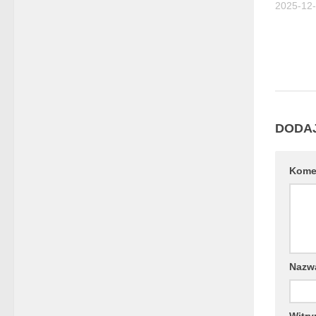
2025-12
DODA
Kome
Naz
Witry