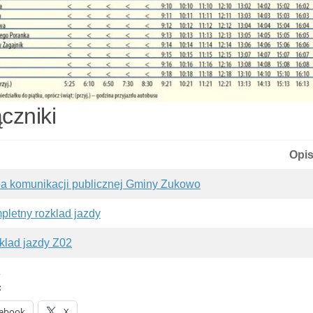
czniki
Opi
a komunikacji publicznej Gminy Zukowo
pletny rozklad jazdy
klad jazdy Z02
:
ebook
X