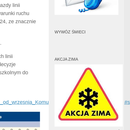
zdy linii
warunki ruchu
24, ze znacznie
WYWÓZ ŚMIECI
.
 linii
AKCJA ZIMA
decyzje
 szkolnym do
na_od_wrzesnia_Komunikacje_Gminy_Zukowo,10,7884#