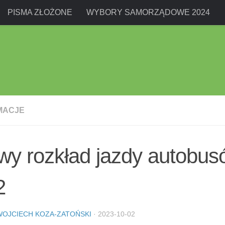
PISMA ZŁOŻONE
WYBORY SAMORZĄDOWE 2024
MACJE
y rozkład jazdy autobus
2
WOJCIECH KOZA-ZATOŃSKI
·
2023-10-02