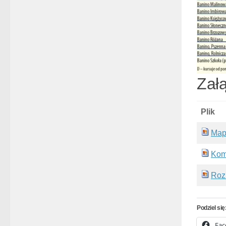
Załą
Plik
Map
Kom
Roz
Podziel się
Fac