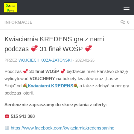
Przejdź do treści
INFORMACJE
0
Kwiaciarnia KREDENS gra z nami
podczas
31 finał WOŚP
PRZEZ
WOJCIECH KOZA-ZATOŃSKI
·
2023-01-26
Podczas
31 finał WOŚP
będziecie mieli Państwo okazję
wylicytować
VOUCHERY na
bukiety kwiatów oraz „Las w
Słoju” od
Kwiaciarni KREDENS
a także zdobyć super gry
podczas loterii.
Serdecznie zapraszamy do skorzystania z oferty:
515 941 368
https://www.facebook.com/kwiaciarniakredensbanino