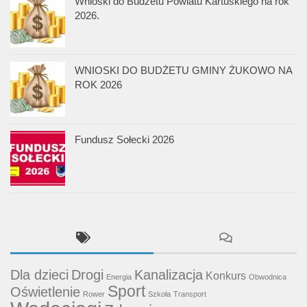
Wnioski do Budżetu Powiatu Kartuskiego na rok
2026.
WNIOSKI DO BUDŻETU GMINY ŻUKOWO NA
ROK 2026
Fundusz Sołecki 2026
Dla dzieci
Drogi
Kanalizacja
Konkurs
Energia
Obwodnica
Sport
Oświetlenie
Rower
Szkoła
Transport