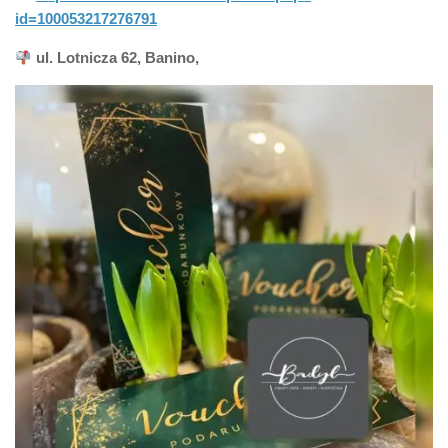
id=100053217276791
ul. Lotnicza 62, Banino,