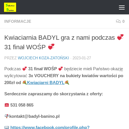
Przejdź do treści
INFORMACJE
0
Kwiaciarnia BADYL gra z nami podczas
31 finał WOŚP
PRZEZ
WOJCIECH KOZA-ZATOŃSKI
·
2023-01-27
Podczas
31 finał WOŚP
będziecie mieli Państwo okazję
wylicytować
3x
VOUCHERY na
bukiety kwiatów wartości po
200zł od
Kwiaciarni BADYL
Serdecznie zapraszamy do skorzystania z oferty:
531 058 865
kontakt@badyl-banino.pl
https://www.facebook.com/profile.php?