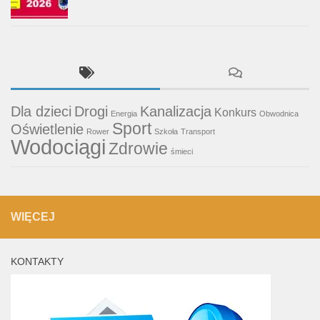
Dla dzieci
Drogi
Kanalizacja
Konkurs
Energia
Obwodnica
Sport
Oświetlenie
Rower
Szkoła
Transport
Wodociągi
Zdrowie
śmieci
WIĘCEJ
KONTAKTY