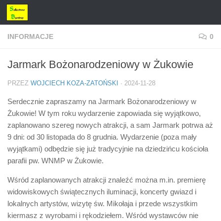
Przejdź do treści
INFORMACJE
0
Jarmark Bożonarodzeniowy w Żukowie
PRZEZ
WOJCIECH KOZA-ZATOŃSKI
·
2024-11-28
Serdecznie zapraszamy na Jarmark Bożonarodzeniowy w
Żukowie! W tym roku wydarzenie zapowiada się wyjątkowo,
zaplanowano szereg nowych atrakcji, a sam Jarmark potrwa aż
9 dni: od 30 listopada do 8 grudnia. Wydarzenie (poza mały
wyjątkami) odbędzie się już tradycyjnie na dziedzińcu kościoła
parafii pw. WNMP w Żukowie.
Wśród zaplanowanych atrakcji znaleźć można m.in. premierę
widowiskowych świątecznych iluminacji, koncerty gwiazd i
lokalnych artystów, wizytę św. Mikołaja i przede wszystkim
kiermasz z wyrobami i rękodziełem. Wśród wystawców nie