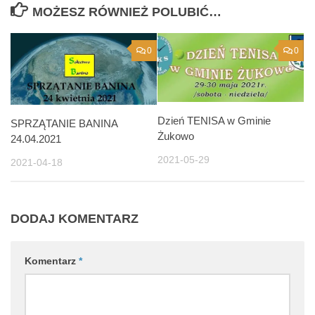
MOŻESZ RÓWNIEŻ POLUBIĆ…
0
0
Dzień TENISA w Gminie
SPRZĄTANIE BANINA
Żukowo
24.04.2021
2021-05-29
2021-04-18
DODAJ KOMENTARZ
Komentarz
*