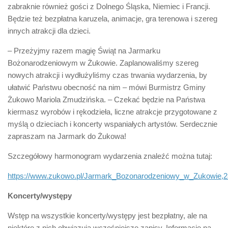
zabraknie również gości z Dolnego Śląska, Niemiec i Francji.
Będzie też bezpłatna karuzela, animacje, gra terenowa i szereg
innych atrakcji dla dzieci.
– Przeżyjmy razem magię Świąt na Jarmarku
Bożonarodzeniowym w Żukowie. Zaplanowaliśmy szereg
nowych atrakcji i wydłużyliśmy czas trwania wydarzenia, by
ułatwić Państwu obecność na nim – mówi Burmistrz Gminy
Żukowo Mariola Zmudzińska. – Czekać będzie na Państwa
kiermasz wyrobów i rękodzieła, liczne atrakcje przygotowane z
myślą o dzieciach i koncerty wspaniałych artystów. Serdecznie
zapraszam na Jarmark do Żukowa!
Szczegółowy harmonogram wydarzenia znaleźć można tutaj:
https://www.zukowo.pl/Jarmark_Bozonarodzeniowy_w_Zukowie,
Koncerty/występy
Wstęp na wszystkie koncerty/występy jest bezpłatny, ale na
niektóre z nich obwiązują wcześniejsze zapisy. Informację na