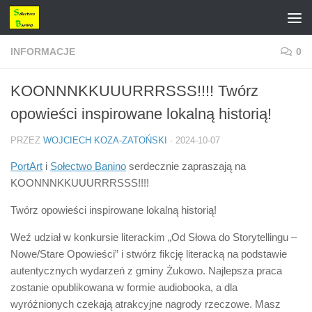
Przejdź do treści
INFORMACJE
0
KOONNNKKUUURRRSSS!!!! Twórz
opowieści inspirowane lokalną historią!
PRZEZ
WOJCIECH KOZA-ZATOŃSKI
·
2024-10-07
PortArt
i
Sołectwo Banino
serdecznie zapraszają na
KOONNNKKUUURRRSSS!!!!
Twórz opowieści inspirowane lokalną historią!
Weź udział w konkursie literackim „Od Słowa do Storytellingu –
Nowe/Stare Opowieści” i stwórz fikcję literacką na podstawie
autentycznych wydarzeń z gminy Żukowo. Najlepsza praca
zostanie opublikowana w formie audiobooka, a dla
wyróżnionych czekają atrakcyjne nagrody rzeczowe. Masz