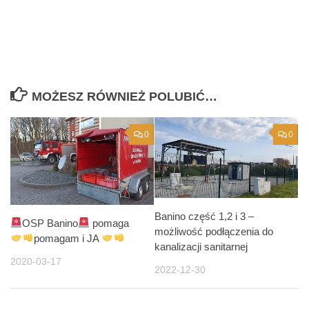
MOŻESZ RÓWNIEŻ POLUBIĆ…
0
0
Banino część 1,2 i 3 –
OSP Banino
pomaga
możliwość podłączenia do
pomagam i JA
kanalizacji sanitarnej
2020-03-17
2022-12-30