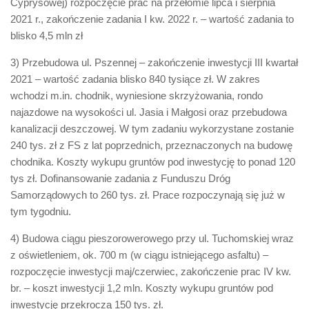
Cyprysowej) rozpoczęcie prac na przełomie lipca i sierpnia
2021 r., zakończenie zadania I kw. 2022 r. – wartość zadania to
blisko 4,5 mln zł
3) Przebudowa ul. Pszennej – zakończenie inwestycji III kwartał
2021 – wartość zadania blisko 840 tysiące zł. W zakres
wchodzi m.in. chodnik, wyniesione skrzyżowania, rondo
najazdowe na wysokości ul. Jasia i Małgosi oraz przebudowa
kanalizacji deszczowej. W tym zadaniu wykorzystane zostanie
240 tys. zł z FS z lat poprzednich, przeznaczonych na budowę
chodnika. Koszty wykupu gruntów pod inwestycję to ponad 120
tys zł. Dofinansowanie zadania z Funduszu Dróg
Samorządowych to 260 tys. zł. Prace rozpoczynają się już w
tym tygodniu.
4) Budowa ciągu pieszorowerowego przy ul. Tuchomskiej wraz
z oświetleniem, ok. 700 m (w ciągu istniejącego asfaltu) –
rozpoczęcie inwestycji maj/czerwiec, zakończenie prac IV kw.
br. – koszt inwestycji 1,2 mln. Koszty wykupu gruntów pod
inwestycję przekroczą 150 tys. zł.