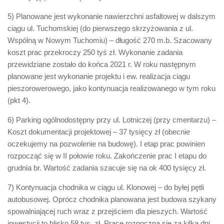
5) Planowane jest wykonanie nawierzchni asfaltowej w dalszym
ciągu ul. Tuchomskiej (do pierwszego skrzyżowania z ul.
Wspólną w Nowym Tuchomiu) – długość 270 m.b. Szacowany
koszt prac przekroczy 250 tyś zł. Wykonanie zadania
przewidziane zostało do końca 2021 r. W roku następnym
planowane jest wykonanie projektu i ew. realizacja ciągu
pieszorowerowego, jako kontynuacja realizowanego w tym roku
(pkt 4).
6) Parking ogólnodostępny przy ul. Lotniczej (przy cmentarzu) –
Koszt dokumentacji projektowej – 37 tysięcy zł (obecnie
oczekujemy na pozwolenie na budowę). I etap prac powinien
rozpocząć się w II połowie roku. Zakończenie prac I etapu do
grudnia br. Wartość zadania szacuje się na ok 400 tysięcy zł.
7) Kontynuacja chodnika w ciągu ul. Klonowej – do byłej pętli
autobusowej. Oprócz chodnika planowana jest budowa szykany
spowalniającej ruch wraz z przejściem dla pieszych. Wartość
inwestycji to blisko 58 tys. zł. Prace rozpoczną się za kilka dni.