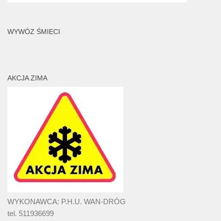
WYWÓZ ŚMIECI
AKCJA ZIMA
WYKONAWCA: P.H.U. WAN-DRÓG
tel. 511936699