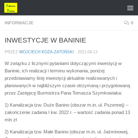
Przejdź do treści
INFORMACJE
0
INWESTYCJE W BANINIE
PRZEZ
WOJCIECH KOZA-ZATOŃSKI
·
2021-04-13
W związku z licznymi pytaniami dotyczącymi inwestycji w
Baninie, ich realizacji i terminu wykonania, poniżej
przedstawiamy listę inwestycji aktualnie realizowanych i
planowanych w najbliższym czasie otrzymaną i przygotowaną
przez Zastępcę Burmistrza Pana Tomasza Szymkowiaka:
1) Kanalizacja tzw. Duże Banino (obszar m.in. ul. Pszennej) –
zakończenie zadania I kw. 2022 r. – wartość zadania ponad 13
mln zł
2) Kanalizacja tzw. Małe Banino (obszar m.in. ul. Jaśminowej,