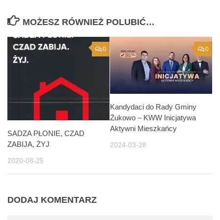
MOŻESZ RÓWNIEŻ POLUBIĆ…
0
0
Kandydaci do Rady Gminy
Żukowo – KWW Inicjatywa
Aktywni Mieszkańcy
SADZA PŁONIE, CZAD
ZABIJA, ŻYJ
2024-03-28
2020-08-25
DODAJ KOMENTARZ