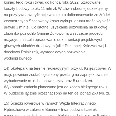
koniec tego roku i trwać do końca roku 2022. Szacowane
koszty budowy to ok. 11 mln zł. W chwili obecnej oczekujemy
na pozytywną weryfikacje wniosku o dofinansowanie ze źródeł
zewnętrznych.Szacowany koszt wykupu gruntu może wynieść
prawie 3 mln zł. Co istotne, uzyskanie pozwolenia na budowę
zbiornika pozwoliło Gminie Żukowo na wszczęcie procedur
mających na celu opracowanie dokumentacji projektowych
głównych układów drogowych (ulic: Pszennej, Księżycowej i
docelowo Rolniczej), wymagających pozwolenia
wodnoprawnego.
14) Skatepark na terenie rekreacyjnym przy ul. Księżycowej. W
maju powinien zostać ogłoszony przetarg na zaprojektowanie i
wybudowanie m.in. betonowej płyty oraz 5 urządzeń.
Wykonanie zadania planowane jest do końca bieżącego roku.
W budżecie łącznie przeznaczono na ten cel ponad 260 tys. zł.
15) Ścieżki rowerowe w ramach Węzła Integracyjnego
Rębiechowo w zakresie Banina – trwa budowa ścieżek
rowerowych wzdłuż ul. Lipowej, Kolejowej i Lotniczej w Baninie.