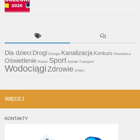
Dla dzieci
Drogi
Kanalizacja
Konkurs
Energia
Obwodnica
Sport
Oświetlenie
Rower
Szkoła
Transport
Wodociągi
Zdrowie
śmieci
WIĘCEJ
KONTAKTY