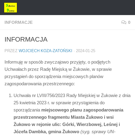
Przejdź do treści
INFORMACJE
0
INFORMACJA
PRZEZ
WOJCIECH KOZA-ZATOŃSKI
·
2024-01-25
Informuję w sposób zwyczajowo przyjęty, o podjętych
Uchwałach przez Radę Miejską w Żukowie, w sprawie
przystąpień do sporządzenia miejscowych planów
zagospodarowania przestrzennego:
Uchwała nr LVIII/756/2023 Rady Miejskiej w Żukowie z dnia
25 kwietnia 2023 r. w sprawie przystąpienia do
sporządzania
miejscowego planu zagospodarowania
przestrzennego fragmentu Miasta Żukowo i wsi
Żukowo w rejonie ulic: Górki, Wierzbowej, Leśnej i
Józefa Dambka, gmina Żukowo
(syg. sprawy UN-