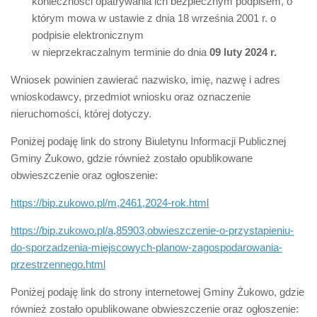
konieczności opatrywania ich bezpiecznym podpisem, o
którym mowa w ustawie z dnia 18 września 2001 r. o
podpisie elektronicznym
w nieprzekraczalnym terminie do dnia
09 luty 2024 r.
Wniosek powinien zawierać nazwisko, imię, nazwę i adres
wnioskodawcy, przedmiot wniosku oraz oznaczenie
nieruchomości, której dotyczy.
Poniżej podaję link do strony Biuletynu Informacji Publicznej
Gminy Żukowo, gdzie również zostało opublikowane
obwieszczenie oraz ogłoszenie:
https://bip.zukowo.pl/m,2461,2024-rok.html
https://bip.zukowo.pl/a,85903,obwieszczenie-o-przystapieniu-
do-sporzadzenia-miejscowych-planow-zagospodarowania-
przestrzennego.html
Poniżej podaję link do strony internetowej Gminy Żukowo, gdzie
również zostało opublikowane obwieszczenie oraz ogłoszenie: