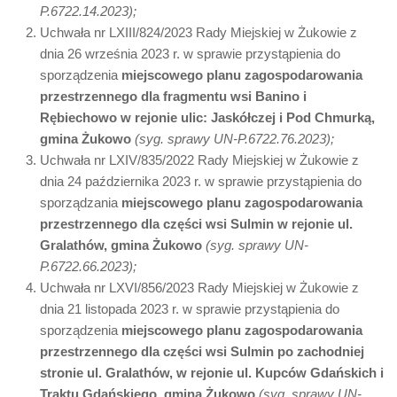
P.6722.14.2023);
Uchwała nr LXIII/824/2023 Rady Miejskiej w Żukowie z
dnia 26 września 2023 r. w sprawie przystąpienia do
sporządzenia
miejscowego planu zagospodarowania
przestrzennego dla fragmentu wsi Banino i
Rębiechowo w rejonie ulic: Jaskółczej i Pod Chmurką,
gmina Żukowo
(syg. sprawy UN-P.6722.76.2023);
Uchwała nr LXIV/835/2022 Rady Miejskiej w Żukowie z
dnia 24 października 2023 r. w sprawie przystąpienia do
sporządzania
miejscowego planu zagospodarowania
przestrzennego dla części wsi Sulmin w rejonie ul.
Gralathów, gmina Żukowo
(syg. sprawy UN-
P.6722.66.2023);
Uchwała nr LXVI/856/2023 Rady Miejskiej w Żukowie z
dnia 21 listopada 2023 r. w sprawie przystąpienia do
sporządzenia
miejscowego planu zagospodarowania
przestrzennego dla części wsi Sulmin po zachodniej
stronie ul. Gralathów, w rejonie ul. Kupców Gdańskich i
Traktu Gdańskiego, gmina Żukowo
(syg. sprawy UN-