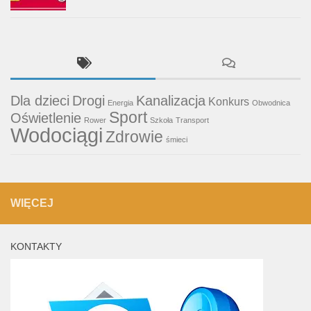
Dla dzieci
Drogi
Kanalizacja
Konkurs
Energia
Obwodnica
Sport
Oświetlenie
Rower
Szkoła
Transport
Wodociągi
Zdrowie
śmieci
WIĘCEJ
KONTAKTY