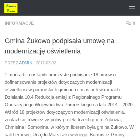
Przejdź do treści
INFORMACJE
0
Gmina Żukowo podpisała umowę na
modernizację oświetlenia
PRZEZ
ADMIN
·
2017-03-02
1 marca br. nastąpiło uroczyste podpisanie 18 umów o
dofinansowanie projektów dotyczących modernizacji
oświetlenia w pomorskich gminach i miastach w ramach
Działania 10.4 Redukcja emisji z Regionalnego Programu
Operacyjnego Województwa Pomorskiego na lata 2014 – 2020.
Wśród 18 projektów dotyczących modernizacji oświetlenia,
znalazł się również wspólny projekt trzech gmin: Żukowa,
Chmielna i Somonina, w którym liderem była gmina Żukowo. W
sali herbowej Urzędu Marszałkowskiego, Burmistrz Gminy