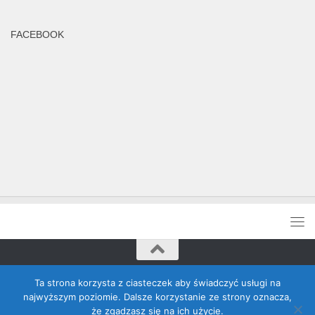
FACEBOOK
Rada Banino © 2026. Wszelkie prawa zastrzeżone
Ta strona korzysta z ciasteczek aby świadczyć usługi na
najwyższym poziomie. Dalsze korzystanie ze strony oznacza,
że zgadzasz się na ich użycie.