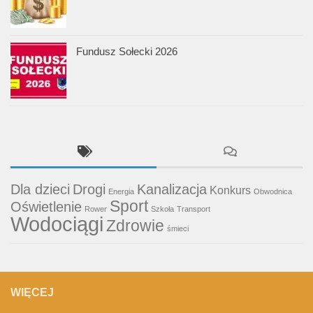
Fundusz Sołecki 2026
Dla dzieci
Drogi
Kanalizacja
Konkurs
Energia
Obwodnica
Sport
Oświetlenie
Rower
Szkoła
Transport
Wodociągi
Zdrowie
śmieci
WIĘCEJ