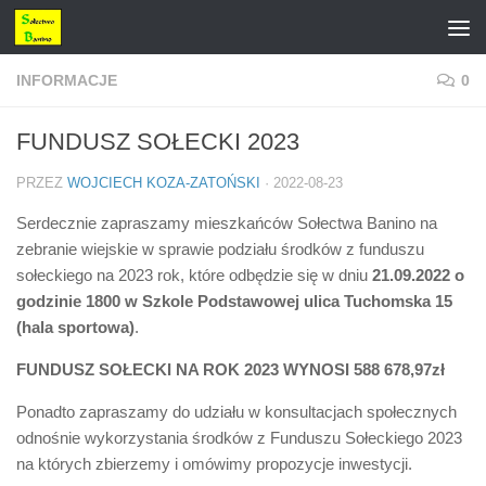
Przejdź do treści
INFORMACJE
0
FUNDUSZ SOŁECKI 2023
PRZEZ
WOJCIECH KOZA-ZATOŃSKI
·
2022-08-23
Serdecznie zapraszamy mieszkańców Sołectwa Banino na
zebranie wiejskie w sprawie podziału środków z funduszu
sołeckiego na 2023 rok, które odbędzie się w dniu
21.09.2022 o
godzinie 1800 w Szkole Podstawowej ulica Tuchomska 15
(hala sportowa)
.
FUNDUSZ SOŁECKI NA ROK 2023 WYNOSI 588 678,97zł
Ponadto zapraszamy do udziału w konsultacjach społecznych
odnośnie wykorzystania środków z Funduszu Sołeckiego 2023
na których zbierzemy i omówimy propozycje inwestycji.