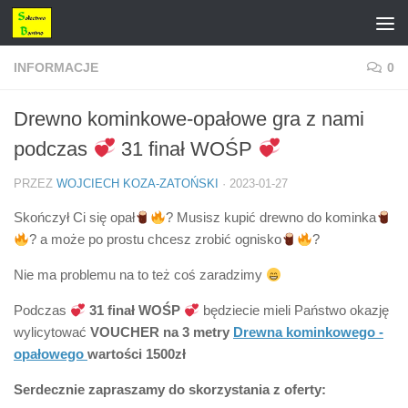
Przejdź do treści
INFORMACJE
0
Drewno kominkowe-opałowe gra z nami
podczas
31 finał WOŚP
PRZEZ
WOJCIECH KOZA-ZATOŃSKI
·
2023-01-27
Skończył Ci się opał
? Musisz kupić drewno do kominka
? a może po prostu chcesz zrobić ognisko
?
Nie ma problemu na to też coś zaradzimy
Podczas
31 finał WOŚP
będziecie mieli Państwo okazję
wylicytować
VOUCHER na
3 metry
Drewna kominkowego -
opałowego
wartości 1500zł
Serdecznie zapraszamy do skorzystania z oferty: