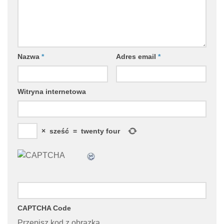
Nazwa
*
Adres email
*
Witryna internetowa
×
sześć
=
twenty four
CAPTCHA Code
Przepisz kod z obrazka