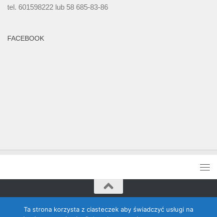
tel. 601598222 lub 58 685-83-86
FACEBOOK
Rada Banino © 2026. Wszelkie prawa zastrzeżone
Ta strona korzysta z ciasteczek aby świadczyć usługi na