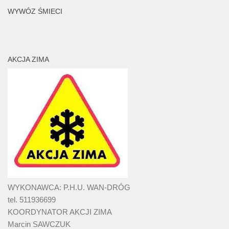
WYWÓZ ŚMIECI
AKCJA ZIMA
WYKONAWCA: P.H.U. WAN-DRÓG
tel. 511936699
KOORDYNATOR AKCJI ZIMA
Marcin SAWCZUK