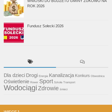
WNIOSKI DO BUDŻETU GMINY ŻUKOWO NA
ROK 2026
Fundusz Sołecki 2026
Dla dzieci
Drogi
Kanalizacja
Konkurs
Energia
Obwodnica
Sport
Oświetlenie
Rower
Szkoła
Transport
Wodociągi
Zdrowie
śmieci