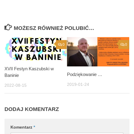
MOŻESZ RÓWNIEŻ POLUBIĆ…
0
0
XVII Festyn Kaszubski w
Podziękowanie …
Baninie
2019-01-24
2022-08-15
DODAJ KOMENTARZ
Komentarz
*