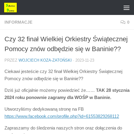
Przejdź do treści
INFORMACJE
0
Czy 32 finał Wielkiej Orkiestry Świątecznej
Pomocy znów odbędzie się w Baninie??
PRZEZ
WOJCIECH KOZA-ZATOŃSKI
·
2023-11-23
Ciekawi jesteście czy 32 finał Wielkiej Orkiestry Świątecznej
Pomocy znów odbędzie się w Baninie??
Dziś już oficjalnie możemy powiedzieć że……
TAK 28 stycznia
2024 roku ponownie zagramy dla WOŚP w Baninie.
Utworzyliśmy dedykowaną stronę na FB
https://www.facebook.com/profile.php?id=61553829268112
Zapraszamy do śledzenia naszych stron oraz dołączenia do