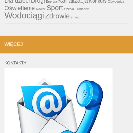
Dla dzieci
Drogi
Kanalizacja
Konkurs
Energia
Obwodnica
Sport
Oświetlenie
Rower
Szkoła
Transport
Wodociągi
Zdrowie
śmieci
WIĘCEJ
KONTAKTY