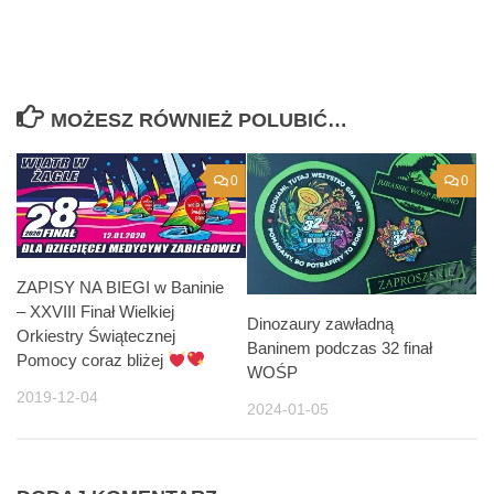
MOŻESZ RÓWNIEŻ POLUBIĆ…
0
0
ZAPISY NA BIEGI w Baninie
– XXVIII Finał Wielkiej
Dinozaury zawładną
Orkiestry Świątecznej
Baninem podczas 32 finał
Pomocy coraz bliżej
WOŚP
2019-12-04
2024-01-05