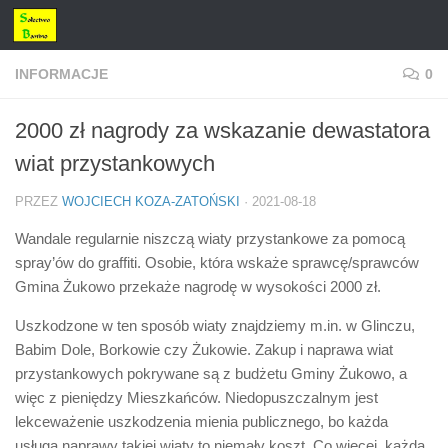
Przejdź do treści
INFORMACJE
0
2000 zł nagrody za wskazanie dewastatora
wiat przystankowych
PRZEZ
WOJCIECH KOZA-ZATOŃSKI
·
2021-08-18
Wandale regularnie niszczą wiaty przystankowe za pomocą
spray’ów do graffiti. Osobie, która wskaże sprawcę/sprawców
Gmina Żukowo przekaże nagrodę w wysokości 2000 zł.
Uszkodzone w ten sposób wiaty znajdziemy m.in. w Glinczu,
Babim Dole, Borkowie czy Żukowie. Zakup i naprawa wiat
przystankowych pokrywane są z budżetu Gminy Żukowo, a
więc z pieniędzy Mieszkańców. Niedopuszczalnym jest
lekceważenie uszkodzenia mienia publicznego, bo każda
usługa naprawy takiej wiaty to niemały koszt. Co więcej, każda