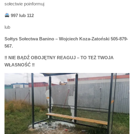
sołectwie poinformuj
997 lub 112
lub
Sołtys Sołectwa Banino – Wojciech Koza-Zatoński 505-879-
567.
‼ NIE BĄDŹ OBOJĘTNY REAGUJ – TO TEŻ TWOJA
WŁASNOŚĆ ‼