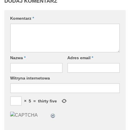
DODAJ KOMENTARZ
Komentarz
*
Nazwa
*
Adres email
*
Witryna internetowa
×
5
=
thirty five