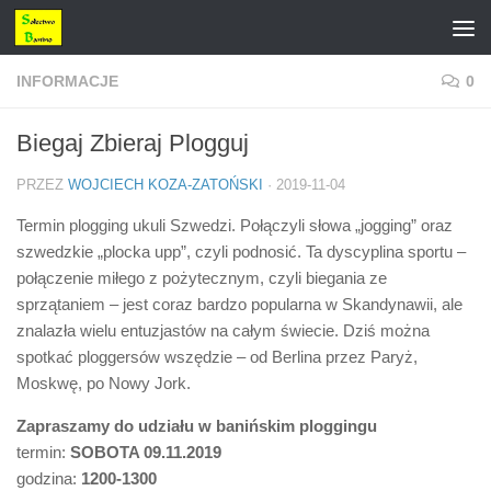
Przejdź do treści
INFORMACJE
0
Biegaj Zbieraj Plogguj
PRZEZ
WOJCIECH KOZA-ZATOŃSKI
·
2019-11-04
Termin plogging ukuli Szwedzi. Połączyli słowa „jogging” oraz
szwedzkie „plocka upp”, czyli podnosić. Ta dyscyplina sportu –
połączenie miłego z pożytecznym, czyli biegania ze
sprzątaniem – jest coraz bardzo popularna w Skandynawii, ale
znalazła wielu entuzjastów na całym świecie. Dziś można
spotkać ploggersów wszędzie – od Berlina przez Paryż,
Moskwę, po Nowy Jork.
Zapraszamy do udziału w banińskim ploggingu
termin:
SOBOTA 09.11.2019
godzina:
1200-1300