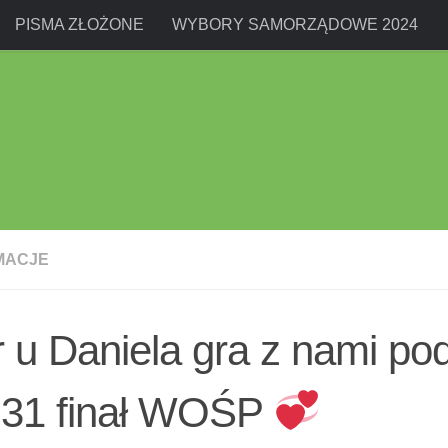
PISMA ZŁOŻONE
WYBORY SAMORZĄDOWE 2024
MACJE
 u Daniela gra z nami po
31 finał WOŚP