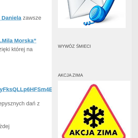
 Daniela
zawsze
„Mila Morska”
WYWÓZ ŚMIECI
ięki której na
AKCJA ZIMA
GPyFksQLLp6HFSm4EhQrc
epysznych dań z
żdej