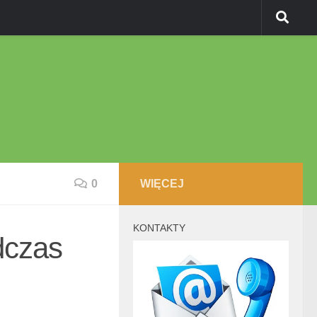
0
WIĘCEJ
KONTAKTY
dczas