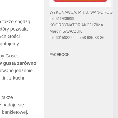
WYKONAWCA: P.H.U. WAN-DRÓG
tel. 511936699
a także spędzą
KOORDYNATOR AKCJI ZIMA
który pozwala
Marcin SAWCZUK
ych Gości
tel. 601598222 lub 58 685-83-86
 gotujemy.
FACEBOOK
by Gości.
 w gusta zarówno
wowane jedzenie
in. z kuchni
 także
 nadaje się
 bankietowej,