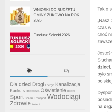
Tak o s
WNIOSKI DO BUDŻETU
GMINY ŻUKOWO NA ROK
„Nasz b
2026
czas w 
choć n
Fundusz Sołecki 2026
zawsze 
Jesteś
Słucha
dzieci,
było s
polskie
Dla dzieci
Drogi
Kanalizacja
Energia
Oświetlenie
Konkurs
Obwodnica
Rower
Dyspo
Wodociągi
Sport
Szkoła
Transport
posia
Zdrowie
śmieci
na
org