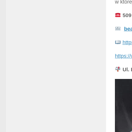
w które
509
be
http
https:
Ul. 