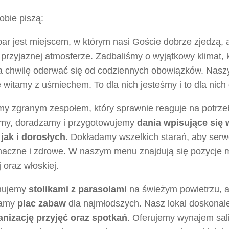
obie piszą:
ar jest miejscem, w którym nasi Goście dobrze zjedzą, 
przyjaznej atmosferze. Zadbaliśmy o wyjątkowy klimat, 
a chwilę oderwać się od codziennych obowiązków. Nasz
witamy z uśmiechem. To dla nich jesteśmy i to dla nich
my zgranym zespołem, który sprawnie reaguje na potrze
my, doradzamy i przygotowujemy
dania wpisujące się
 jak i dorosłych
. Dokładamy wszelkich starań, aby ser
maczne i zdrowe. W naszym menu znajdują się pozycje m.
j oraz włoskiej.
nujemy
stolikami z parasolami
na świeżym powietrzu, a
damy
plac zabaw
dla najmłodszych. Nasz lokal doskonale
anizację przyjęć oraz spotkań
. Oferujemy wynajem sali