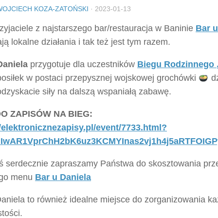
WOJCIECH KOZA-ZATOŃSKI
·
2023-01-13
zyjaciele z najstarszego bar/restauracja w Baninie
Bar u
ją lokalne działania i tak też jest tym razem.
Daniela
przygotuje dla uczestników
Biegu Rodzinnego 
 posiłek w postaci przepysznej wojskowej grochówki
dz
dzyskacie siły na dalszą wspaniałą zabawę.
DO ZAPISÓW NA BIEG:
//elektronicznezapisy.pl/event/7733.html?
d=IwAR1VprChH2bK6uz3KCMYInas2vj1h4j5aRTFOI
iś serdecznie zapraszamy Państwa do skosztowania prz
ego menu
Bar u Daniela
aniela to również idealne miejsce do zorganizowania ka
tości.