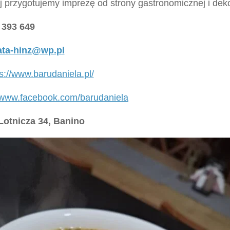
j przygotujemy imprezę od strony gastronomicznej i deko
 393 649
ata-hinz@wp.pl
s://www.barudaniela.pl/
//www.facebook.com/barudaniela
Lotnicza 34, Banino