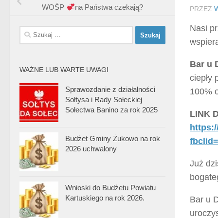
WOŚP
na Państwa czekają?
PRZEZ
Nasi pr
Szukaj:
wspiera
Bar u 
WAŻNE LUB WARTE UWAGI
ciepły
Sprawozdanie z działalności
100% o
Sołtysa i Rady Sołeckiej
Sołectwa Banino za rok 2025
LINK 
https:
Budżet Gminy Żukowo na rok
fbcli
2026 uchwalony
Już dz
bogat
Wnioski do Budżetu Powiatu
Kartuskiego na rok 2026.
Bar u D
uroczys