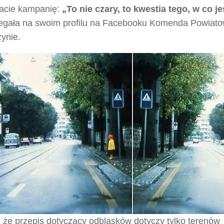
acie kampanię:
„To nie czary, to kwestia tego, w co 
zegała na swoim profilu na Facebooku Komenda Powiatow
ynie.
 że przepis dotyczący odblasków dotyczy tylko terenów