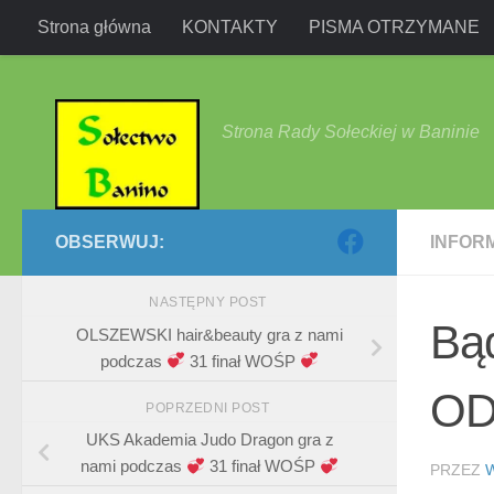
Strona główna
KONTAKTY
PISMA OTRZYMANE
Przejdź do treści
Strona Rady Sołeckiej w Baninie
OBSERWUJ:
INFOR
NASTĘPNY POST
Bą
OLSZEWSKI hair&beauty gra z nami
podczas
31 finał WOŚP
OD
POPRZEDNI POST
UKS Akademia Judo Dragon gra z
nami podczas
31 finał WOŚP
PRZEZ