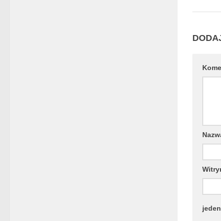
DODA
Kome
Naz
Witry
jeden