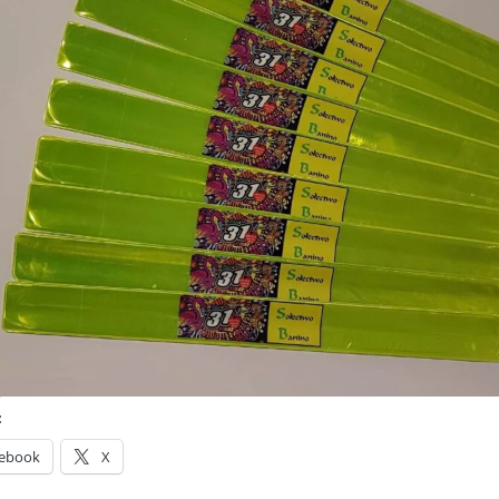
:
ebook
X