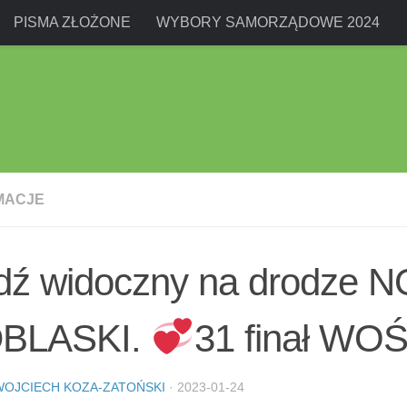
PISMA ZŁOŻONE
WYBORY SAMORZĄDOWE 2024
MACJE
dź widoczny na drodze 
BLASKI.
31 finał WO
WOJCIECH KOZA-ZATOŃSKI
·
2023-01-24