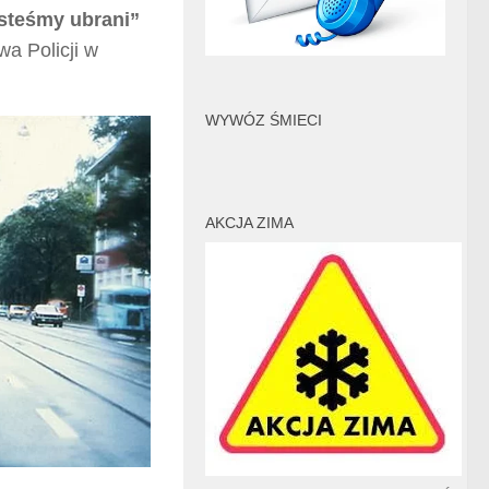
jesteśmy ubrani”
a Policji w
WYWÓZ ŚMIECI
AKCJA ZIMA