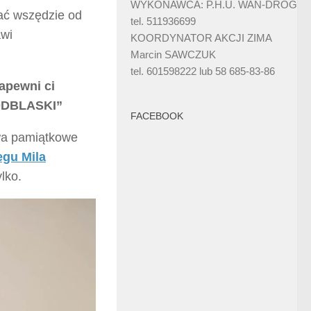
WYKONAWCA: P.H.U. WAN-DRÓG
ać wszędzie od
tel. 511936699
awi
KOORDYNATOR AKCJI ZIMA
Marcin SAWCZUK
tel. 601598222 lub 58 685-83-86
apewni ci
 ODBLASKI”
FACEBOOK
wa pamiątkowe
gu Mila
lko.