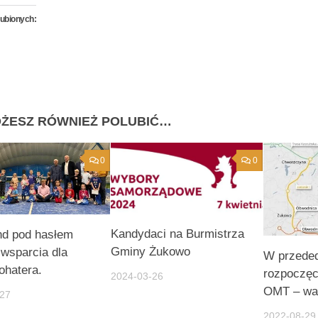
lubionych:
ŻESZ RÓWNIEŻ POLUBIĆ…
0
0
Kandydaci na Burmistrza
d pod hasłem
Gminy Żukowo
i wsparcia dla
W przede
ohatera.
rozpoczęc
2024-03-26
OMT – wa
-27
2022-08-29