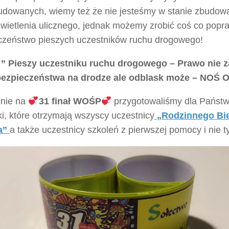
udowanych, wiemy też że nie jesteśmy w stanie zbudow
świetlenia ulicznego, jednak możemy zrobić coś co popr
czeństwo pieszych uczestników ruchu drogowego!
” Pieszy uczestniku ruchu drogowego – Prawo nie z
bezpieczeństwa na drodze ale odblask może – NOŚ
lnie na
31 finał WOŚP
przygotowaliśmy dla Państ
i, które otrzymają wszyscy uczestnicy
„Rodzinnego Bie
a”
a także uczestnicy szkoleń z pierwszej pomocy i nie ty