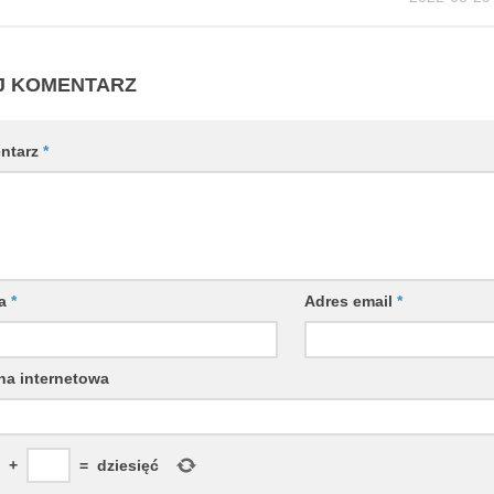
J KOMENTARZ
ntarz
*
wa
*
Adres email
*
na internetowa
+
=
dziesięć