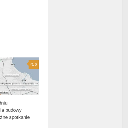
0
dniu
ia budowy
żne spotkanie