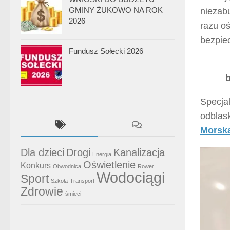
GMINY ŻUKOWO NA ROK
niezab
2026
razu o
bezpie
Fundusz Sołecki 2026
Specja
odblask
Morsk
Dla dzieci
Drogi
Kanalizacja
Energia
Oświetlenie
Konkurs
Obwodnica
Rower
Wodociągi
Sport
Szkoła
Transport
Zdrowie
śmieci