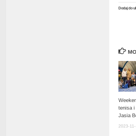
Dodaj do u
MO
Weeken
tenisa 
Jasia B
2023-11