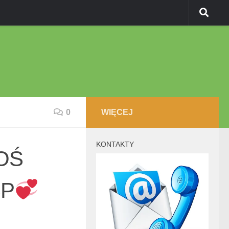
0
WIĘCEJ
KONTAKTY
NOŚ
ŚP