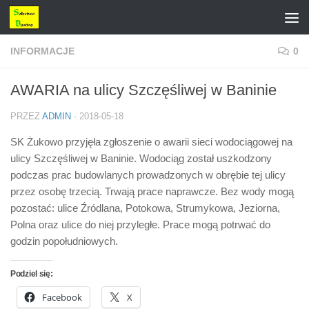
Przejdź do treści
INFORMACJE
0
AWARIA na ulicy Szczęśliwej w Baninie
PRZEZ
ADMIN
·
2018-05-18
SK Żukowo przyjęła zgłoszenie o awarii sieci wodociągowej na
ulicy Szczęśliwej w Baninie. Wodociąg został uszkodzony
podczas prac budowlanych prowadzonych w obrębie tej ulicy
przez osobę trzecią. Trwają prace naprawcze. Bez wody mogą
pozostać: ulice Źródlana, Potokowa, Strumykowa, Jeziorna,
Polna oraz ulice do niej przyległe. Prace mogą potrwać do
godzin popołudniowych.
Podziel się:
Facebook
X