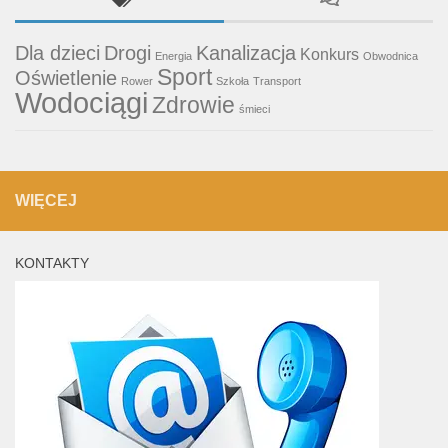
Dla dzieci
Drogi
Kanalizacja
Konkurs
Energia
Obwodnica
Sport
Oświetlenie
Rower
Szkoła
Transport
Wodociągi
Zdrowie
śmieci
WIĘCEJ
KONTAKTY