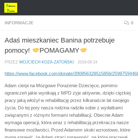
Przejdź do treści
INFORMACJE
0
Adaś mieszkaniec Banina potrzebuje
pomocy!
POMAGAMY
PRZEZ
WOJCIECH KOZA-ZATOŃSKI
·
2019-09-24
https://www.facebook.com/donate/390856328515856/2598759446
Adam cierpi na Mózgowe Porażenie Dziecięce, pomimo
ograniczeń jakie wynikają z MPD żyje aktywnie, dzięki ciężkiej
pracy jaką włożył w rehabilitację przez kilkanaście lat swojego
życia. Do tej pory nasza rodzina radziła sobie z wydatkami
związanymi z różnymi formami rehabilitacji. Obecnie Adam
wymaga operacji, która wraz z rehabilitacją przekracza nasze
finansowe możliwości. Przed Adamem skoki wzrostowe, które
mogą sprawić, że Adam straci sprawność, na którą pracował