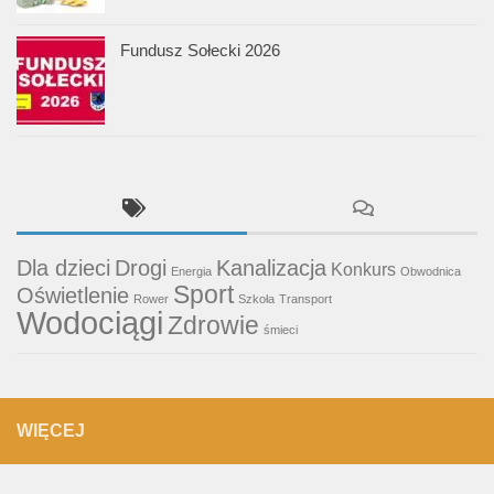
Fundusz Sołecki 2026
Dla dzieci
Drogi
Kanalizacja
Konkurs
Energia
Obwodnica
Sport
Oświetlenie
Rower
Szkoła
Transport
Wodociągi
Zdrowie
śmieci
WIĘCEJ