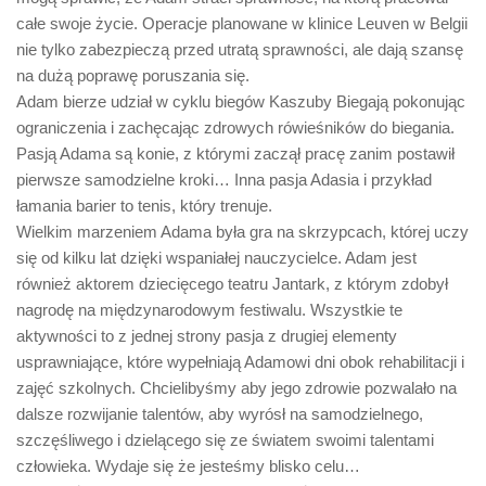
całe swoje życie. Operacje planowane w klinice Leuven w Belgii
nie tylko zabezpieczą przed utratą sprawności, ale dają szansę
na dużą poprawę poruszania się.
Adam bierze udział w cyklu biegów Kaszuby Biegają pokonując
ograniczenia i zachęcając zdrowych rówieśników do biegania.
Pasją Adama są konie, z którymi zaczął pracę zanim postawił
pierwsze samodzielne kroki… Inna pasja Adasia i przykład
łamania barier to tenis, który trenuje.
Wielkim marzeniem Adama była gra na skrzypcach, której uczy
się od kilku lat dzięki wspaniałej nauczycielce. Adam jest
również aktorem dziecięcego teatru Jantark, z którym zdobył
nagrodę na międzynarodowym festiwalu. Wszystkie te
aktywności to z jednej strony pasja z drugiej elementy
usprawniające, które wypełniają Adamowi dni obok rehabilitacji i
zajęć szkolnych. Chcielibyśmy aby jego zdrowie pozwalało na
dalsze rozwijanie talentów, aby wyrósł na samodzielnego,
szczęśliwego i dzielącego się ze światem swoimi talentami
człowieka. Wydaje się że jesteśmy blisko celu…