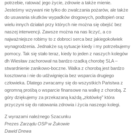
potrzebie, ratować jego życie, zdrowie a także mienie.
Jesteśmy wzywani nie tylko do zwalczania pożarów, ale także
do usuwania skutków wypadków drogowych, podtopień oraz
wielu innych działań przy których nie można się obejść bez
naszej interwencji. Zawsze można na nas liczyć, a co
najważniejsze robimy to z dobroci serca bez jakiegokolwiek
wynagrodzenia. Jednakże są sytuacje kiedy i my potrzebujemy
pomocy. Tak się stało teraz, kiedy to jeden z naszych kolegów
dh Wiesław zachorował na bardzo rzadką chorobę SLA –
stwardnienie zanikowo-boczne. Walka z chorobą jest bardzo
kosztowna i nie do udźwignięcia bez wsparcia drugiego
człowieka. Dlatego zwracamy się do wszystkich Państwa z
ogromną prośbą o wsparcie finansowe na walkę z chorobą. Z
góry dziękujemy za przekazaną każdą „złotówkę” która
przyczyni się do ratowania zdrowia i życia naszego kolegi.
Z wyrazami należnego Szacunku
Prezes Zarządu OSP w Żukowie
Dawid Drewa