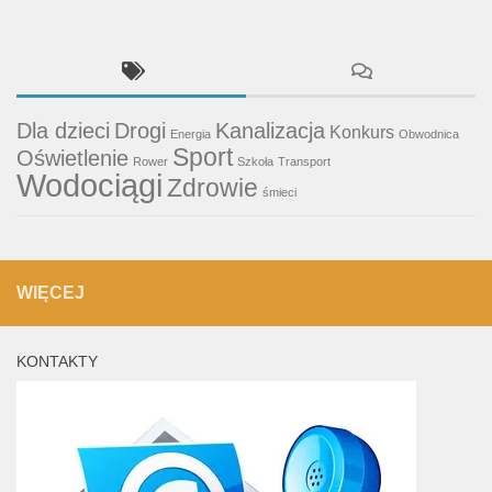
Dla dzieci
Drogi
Kanalizacja
Konkurs
Energia
Obwodnica
Sport
Oświetlenie
Rower
Szkoła
Transport
Wodociągi
Zdrowie
śmieci
WIĘCEJ
KONTAKTY