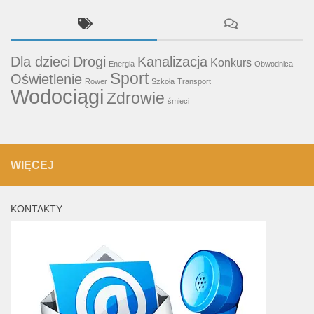
Dla dzieci
Drogi
Kanalizacja
Konkurs
Energia
Obwodnica
Sport
Oświetlenie
Rower
Szkoła
Transport
Wodociągi
Zdrowie
śmieci
WIĘCEJ
KONTAKTY