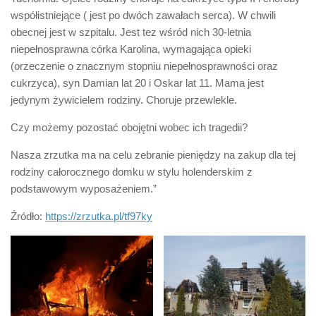
współistniejące ( jest po dwóch zawałach serca). W chwili
obecnej jest w szpitalu. Jest tez wśród nich 30-letnia
niepełnosprawna córka Karolina, wymagająca opieki
(orzeczenie o znacznym stopniu niepełnosprawności oraz
cukrzyca), syn Damian lat 20 i Oskar lat 11. Mama jest
jedynym żywicielem rodziny. Choruje przewlekle.
Czy możemy pozostać obojętni wobec ich tragedii?
Nasza zrzutka ma na celu zebranie pieniędzy na zakup dla tej
rodziny całorocznego domku w stylu holenderskim z
podstawowym wyposażeniem.”
Źródło:
https:
//zrzutka.pl/tf97ky