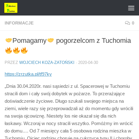
Przejdź do treści
INFORMACJE
0
Pomagamy
pogorzelcom z Tuchomia
PRZEZ
WOJCIECH KOZA-ZATOŃSKI
·
2020-04-30
https://zrzutka.pl/tf97ky
„Dnia 30.04.2020r. nasi sąsiedzi z ul. Spacerowej w Tuchomiu
stracili dom i cały swój dobytek w pożarze. To przerażające
doświadczenie życiowe. Długo szukali swojego miejsca na
ziemi, wiele razy się przeprowadzali aż do momentu gdy wrócili
na swoja ojcowiznę. Niestety los nie okazał się dla nich
łaskawy. Wczoraj w nocy stracili wszytko. Pomóżmy im wrócić
do domu…. Od 7 miesięcy cała 5 osobowa rodzina mieszka w
Tuchomiu. Ojciec rodziny choruje na cukrzyce typu II i choroby