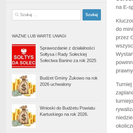
na E-s
Szukaj:
Kluczo
do min
WAŻNE LUB WARTE UWAGI
przez O
wszysc
Sprawozdanie z działalności
Wystar
Sołtysa i Rady Sołeckiej
Sołectwa Banino za rok 2025
powinn
prawny
Budżet Gminy Żukowo na rok
Turnie
2026 uchwalony
zaplan
turnie
Wnioski do Budżetu Powiatu
rywaliz
Kartuskiego na rok 2026.
niedzie
okolic