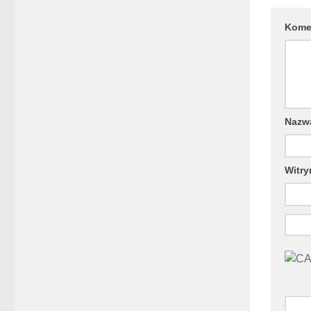
Kome
Naz
Witry