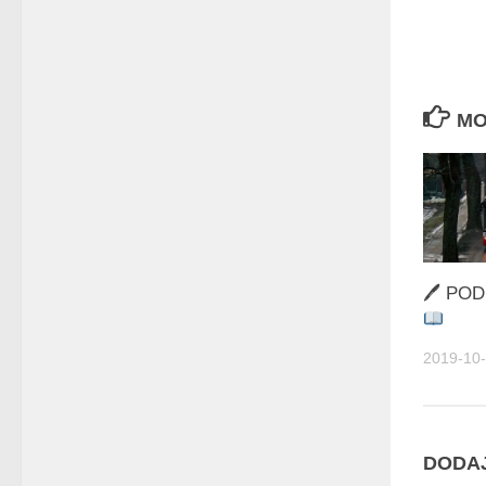
MO
🖊 POD
2019-10
DODA