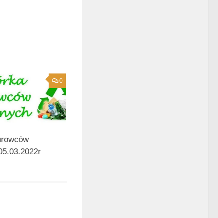
0
urowców
05.03.2022r