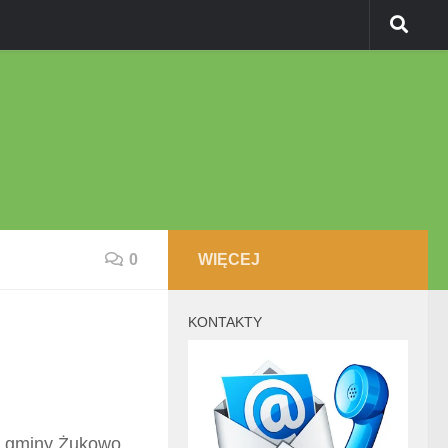
0
WIĘCEJ
KONTAKTY
w gminy Żukowo