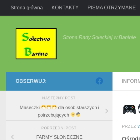
Strona główna
KONTAKTY
PISMA OTRZYMANE
Przejdź do treści
Strona Rady Sołeckiej w Baninie
OBSERWUJ:
INFOR
NASTĘPNY POST
Maseczki
dla osób starszych i
potrzebujących
PRZEZ
POPRZEDNI POST
FARMY SŁONECZNE
Ośrode