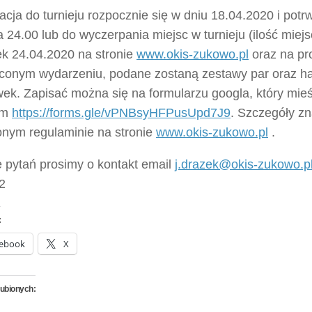
acja do turnieju rozpocznie się w dniu 18.04.2020 i pot
 24.00 lub do wyczerpania miejsc w turnieju (ilość miej
ek 24.04.2020 na stronie
www.okis-zukowo.pl
oraz na pr
conym wydarzeniu, podane zostaną zestawy par oraz 
ek. Zapisać można się na formularzu googla, który mieś
em
https://forms.gle/vPNBsyHFPusUpd7J9
. Szczegóły zn
onym regulaminie na stronie
www.okis-zukowo.pl
.
e pytań prosimy o kontakt email
j.drazek@okis-zukowo.p
2
:
ebook
X
lubionych: