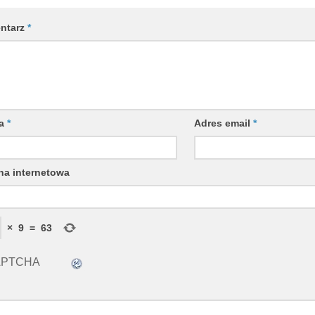
ntarz
*
wa
*
Adres email
*
na internetowa
×
9
=
63