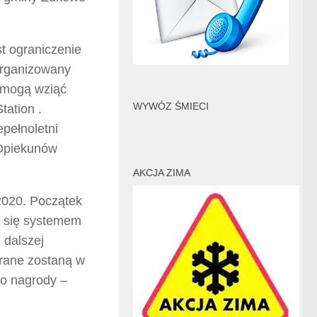
t ograniczenie
organizowany
i mogą wziąć
WYWÓZ ŚMIECI
ation .
pełnoletni
 Opiekunów
AKCJA ZIMA
2020. Początek
a się systemem
 dalszej
grane zostaną w
no nagrody –