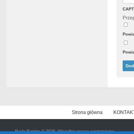
CAPT
Przep
Powia
Powia
Strona główna
KONTAK
Rada Banino © 2026. Wszelkie prawa zastrzeżone