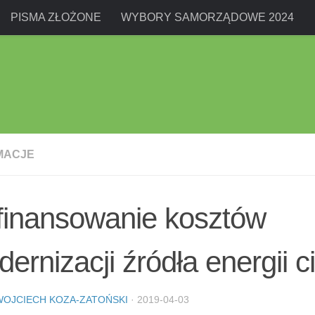
PISMA ZŁOŻONE
WYBORY SAMORZĄDOWE 2024
MACJE
finansowanie kosztów
ernizacji źródła energii ci
WOJCIECH KOZA-ZATOŃSKI
·
2019-04-03