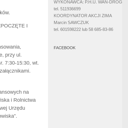
WYKONAWCA: P.H.U. WAN-DRÓG
tel. 511936699
nków.
KOORDYNATOR AKCJI ZIMA
Marcin SAWCZUK
POCZĘTE I
tel. 601598222 lub 58 685-83-86
nsowania,
FACEBOOK
, przy ul.
r. 7:30-15:30, wt.
 załącznikami.
nansowych na
iska i Rolnictwa
owej Urzędu
owiska”.