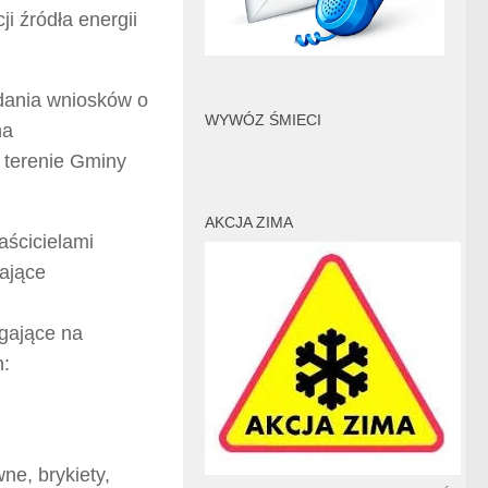
 źródła energii
dania wniosków o
WYWÓZ ŚMIECI
na
a terenie Gminy
AKCJA ZIMA
aścicielami
ające
egające na
h:
ne, brykiety,