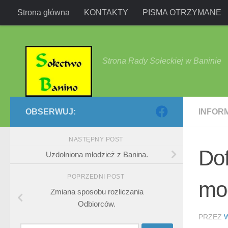
Strona główna
KONTAKTY
PISMA OTRZYMANE
Przejdź do treści
Strona Rady Sołeckiej w Baninie
OBSERWUJ:
INFOR
NASTĘPNY POST
Do
Uzdolniona młodzież z Banina.
POPRZEDNI POST
mod
Zmiana sposobu rozliczania
Odbiorców.
PRZEZ