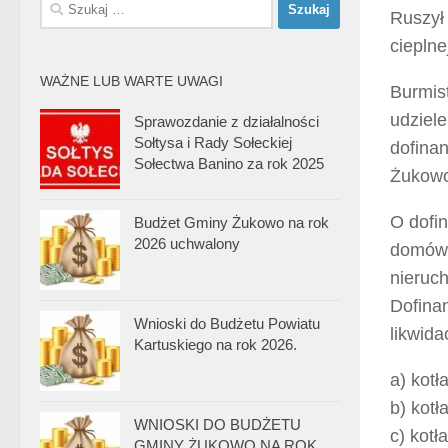
Szukaj:
Ruszył
cieplne
WAŻNE LUB WARTE UWAGI
Burmis
udziel
Sprawozdanie z działalności
Sołtysa i Rady Sołeckiej
dofinan
Sołectwa Banino za rok 2025
Żukow
O dofi
Budżet Gminy Żukowo na rok
2026 uchwalony
domów 
nieruch
Dofina
Wnioski do Budżetu Powiatu
likwida
Kartuskiego na rok 2026.
a) kot
b) kot
WNIOSKI DO BUDŻETU
c) kot
GMINY ŻUKOWO NA ROK