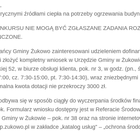
,
ktrycznymi źródłami ciepła na potrzeby ogrzewania budy
NKURSU NIE MOGĄ BYĆ ZGŁASZANE ZADANIA ROZ
ŃCZONE.
ańcy Gminy Żukowo zainteresowani udzieleniem dofina
i złożyć kompletny wniosek w Urzędzie Gminy w Żukowie
ej 52, w biurze obsługi klienta, pok. nr 3, w godz. (pn., ś
:00, cz. 7:30-15:00, pt. 7:30-14:30), wraz zniezbędnymi
alna kwota dotacji nie przekroczy 3000 zł.
odbywa się w sposób ciągły do wyczerpania środków fi
ok. Formularz wniosku dostępny jest w Referacie Środow
 Gminy w Żukowie – pok. nr 38 oraz na stronie internet
p.zukowo.pl w zakładce „katalog usług” – „ochrona środ