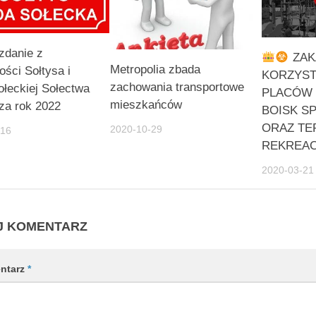
zdanie z
ZAK
Metropolia zbada
ości Sołtysa i
KORZYST
zachowania transportowe
łeckiej Sołectwa
PLACÓW 
mieszkańców
za rok 2022
BOISK 
ORAZ T
2020-10-29
-16
REKREA
2020-03-21
J KOMENTARZ
ntarz
*