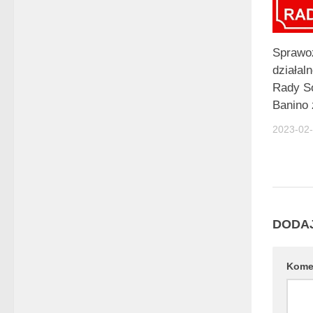
Sprawo
działaln
Rady So
Banino 
2023-02
DODA
Kome