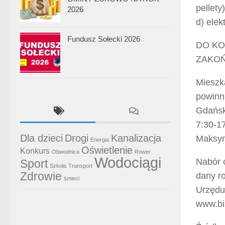
pellety)
2026
d) ele
Fundusz Sołecki 2026
DO KO
ZAKO
Mieszk
powinn
Gdański
7:30-17
Dla dzieci
Drogi
Kanalizacja
Maksym
Energia
Oświetlenie
Konkurs
Obwodnica
Rower
Wodociągi
Nabór 
Sport
Szkoła
Transport
Zdrowie
dany r
śmieci
Urzędu
www.bi