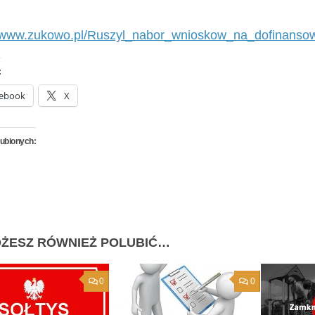
//www.zukowo.pl/Ruszyl_nabor_wnioskow_na_dofinansow
:
ebook
X
lubionych:
ŻESZ RÓWNIEŻ POLUBIĆ…
0
0