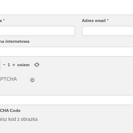
wa
*
Adres email
*
na internetowa
−
1
=
osiem
CHA Code
isz kod z obrazka