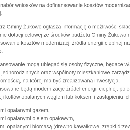
 nabór wniosków na dofinansowanie kosztów modernizacji
j.
trz Gminy Żukowo ogłasza informację o możliwości skła
enie dotacji celowej ze środków budżetu Gminy Żukowo 
sowanie kosztów modernizacji źródła energii cieplnej n
o.
nansowanie mogą ubiegać się osoby fizyczne, będące wł
jednorodzinnych oraz wspólnoty mieszkaniowe zarządz
omością, na której ma być zrealizowana inwestycja.
nsowane będą modernizacje źródeł energii cieplnej, pol
cji kotłów opalanych węglem lub koksem i zastąpieniu ic
łami opalanymi gazem,
łami opalanymi olejem opałowym,
łami opalanymi biomasą (drewno kawałkowe, zrębki drzew