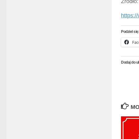
Źródło:
https:
Podziel się
Fac
Dodaj do u
MO