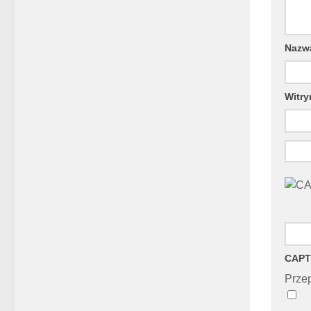
Naz
Witry
CAPT
Przep