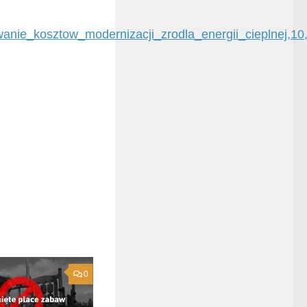
anie_kosztow_modernizacji_zrodla_energii_cieplnej,10
0