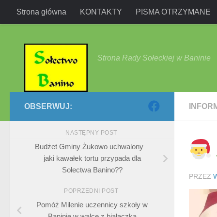
Strona główna
KONTAKTY
PISMA OTRZYMANE
Przejdź do treści
Strona Rady Sołeckiej w Baninie
OBSERWUJ:
INFOR
NASTĘPNY POST
Budżet Gminy Żukowo uchwalony –
jaki kawałek tortu przypada dla
Sołectwa Banino??
PRZEZ
POPRZEDNI POST
Pomóż Milenie uczennicy szkoły w
Baninie w walce z białaczką