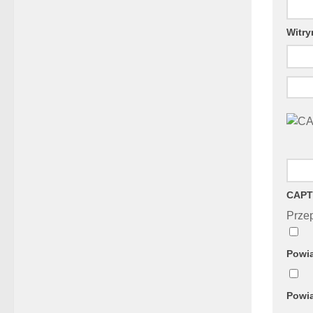
Witry
CAPT
Przep
Powia
Powia