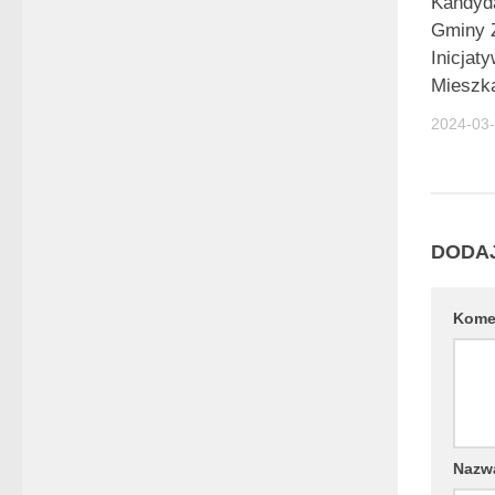
Kandyd
Gminy 
Inicjat
Mieszk
2024-03
DODA
Kome
Naz