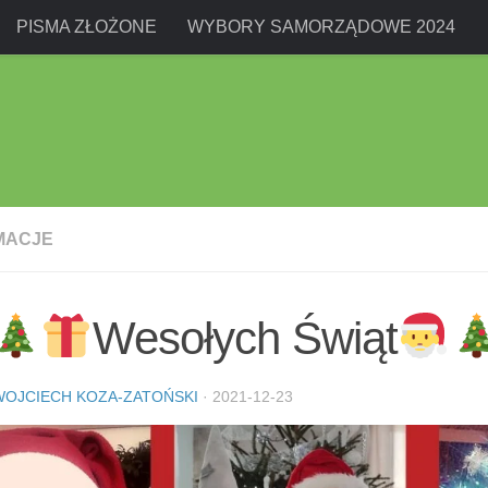
PISMA ZŁOŻONE
WYBORY SAMORZĄDOWE 2024
MACJE
Wesołych Świąt
WOJCIECH KOZA-ZATOŃSKI
·
2021-12-23