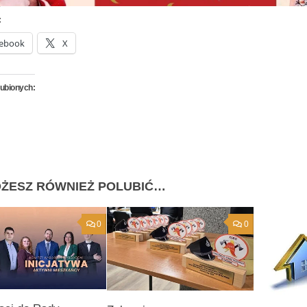
:
ebook
X
lubionych:
ŻESZ RÓWNIEŻ POLUBIĆ…
0
0