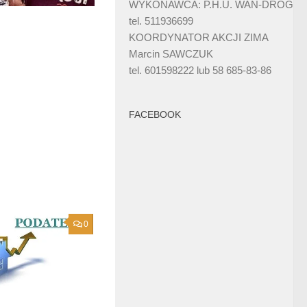
WYKONAWCA: P.H.U. WAN-DRÓG
tel. 511936699
KOORDYNATOR AKCJI ZIMA
Marcin SAWCZUK
tel. 601598222 lub 58 685-83-86
FACEBOOK
0