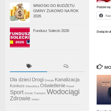
WNIOSKI DO BUDŻETU
Podziel się
GMINY ŻUKOWO NA ROK
Fac
2026
Fundusz Sołecki 2026
Dodaj do u
MO
Dla dzieci
Drogi
Kanalizacja
Energia
Oświetlenie
Konkurs
Obwodnica
Rower
Wodociągi
Sport
Szkoła
Transport
Zdrowie
śmieci