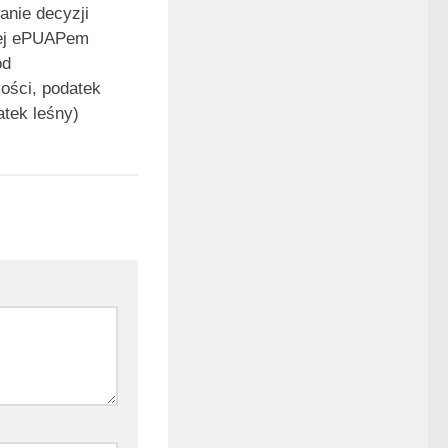
nie decyzji
ej ePUAPem
od
ości, podatek
atek leśny)