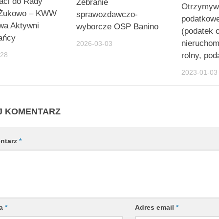
aci do Rady
Zebranie
Otrzymywa
Żukowo – KWW
sprawozdawczo-
podatkow
ywa Aktywni
wyborcze OSP Banino
(podatek 
ańcy
nieruchom
2026-03-03
-28
rolny, pod
2023-01-03
J KOMENTARZ
ntarz
*
wa
*
Adres email
*