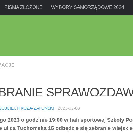
PISMA ZŁOŻONE
WYBORY SAMORZĄDOWE 2024
MACJE
BRANIE SPRAWOZDA
WOJCIECH KOZA-ZATOŃSKI
·
2023-02-08
ego 2023 o godzinie 19:00 w hali sportowej Szkoły 
e ulica Tuchomska 15 odbędzie się zebranie wiejskie