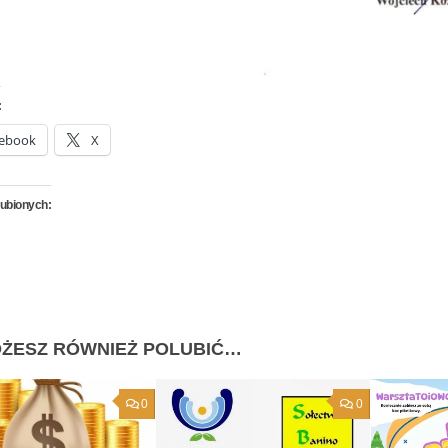
:
ebook
X
lubionych:
ŻESZ RÓWNIEŻ POLUBIĆ…
0
0