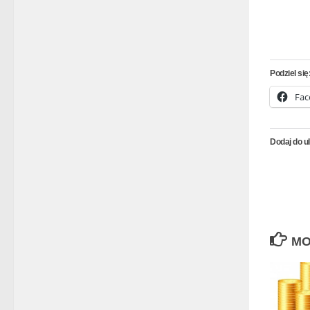
Podziel się
Fac
Dodaj do u
MO