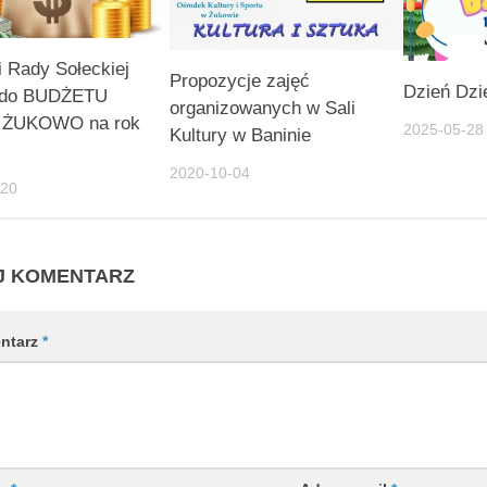
 Rady Sołeckiej
Propozycje zajęć
Dzień Dzi
 do BUDŻETU
organizowanych w Sali
 ŻUKOWO na rok
2025-05-28
Kultury w Baninie
2020-10-04
-20
J KOMENTARZ
ntarz
*