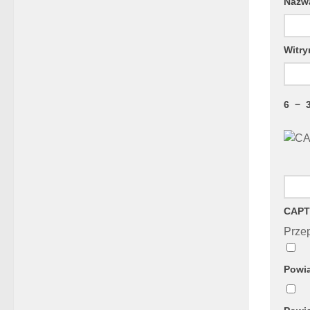
Naz
Witry
6
−
CAPT
Przep
Powia