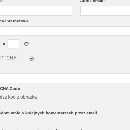
wa
*
Adres email
*
na internetowa
3
=
CHA Code
isz kod z obrazka
dom mnie o kolejnych komentarzach przez email.