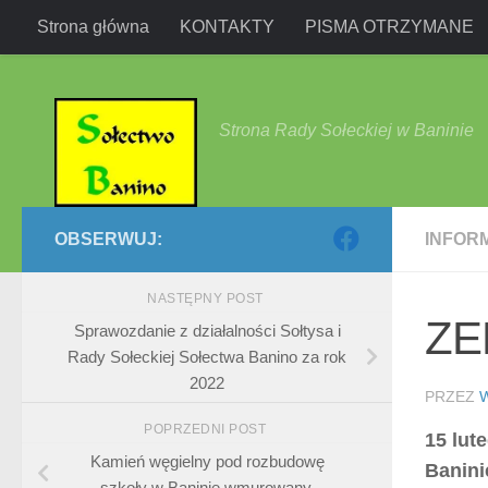
Strona główna
KONTAKTY
PISMA OTRZYMANE
Przejdź do treści
Strona Rady Sołeckiej w Baninie
OBSERWUJ:
INFOR
NASTĘPNY POST
ZE
Sprawozdanie z działalności Sołtysa i
Rady Sołeckiej Sołectwa Banino za rok
2022
PRZEZ
POPRZEDNI POST
15 lut
Kamień węgielny pod rozbudowę
Banini
szkoły w Baninie wmurowany.