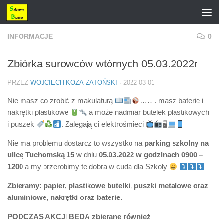
Przejdź do treści
INFORMACJE
0
Zbiórka surowców wtórnych 05.03.2022r
PRZEZ
WOJCIECH KOZA-ZATOŃSKI
·
2022-03-01
Nie masz co zrobić z makulaturą
……. masz baterie i
nakrętki plastikowe
a może nadmiar butelek plastikowych
i puszek
. Zalegają ci elektrośmieci
🖥
Nie ma problemu dostarcz to wszystko na
parking szkolny na
ulicę Tuchomską 15
w dniu
05.03.2022 w godzinach 0900 –
1200
a my przerobimy te dobra w cuda dla Szkoły
Zbieramy: papier, plastikowe butelki, puszki metalowe oraz
aluminiowe, nakrętki oraz baterie.
PODCZAS AKCJI BĘDĄ zbierane również