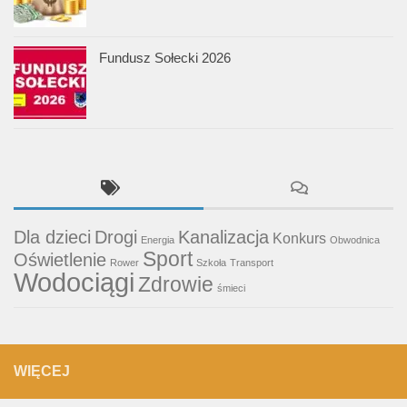
Fundusz Sołecki 2026
Dla dzieci
Drogi
Kanalizacja
Konkurs
Energia
Obwodnica
Sport
Oświetlenie
Rower
Szkoła
Transport
Wodociągi
Zdrowie
śmieci
WIĘCEJ