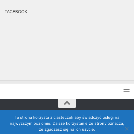
FACEBOOK
Rada Banino © 2026. Wszelkie prawa zastrzeżone
Ta strona korzysta z ciasteczek aby świadczyć usługi na
najwyższym poziomie. Dalsze korzystanie ze strony oznacza,
że zgadzasz się na ich użycie.