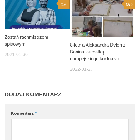
0
0
Zostań rachmistrzem
spisowym
8-letnia Aleksandra Dylon z
Banina laureatką
2021-01-30
europejskiego konkursu.
2022-01-27
DODAJ KOMENTARZ
Komentarz
*