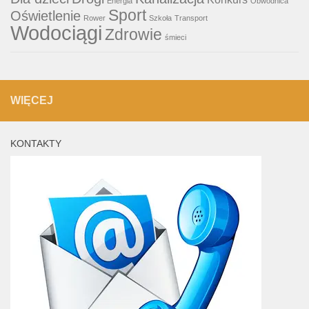
Energia
Obwodnica
Sport
Oświetlenie
Rower
Szkoła
Transport
Wodociągi
Zdrowie
śmieci
WIĘCEJ
KONTAKTY