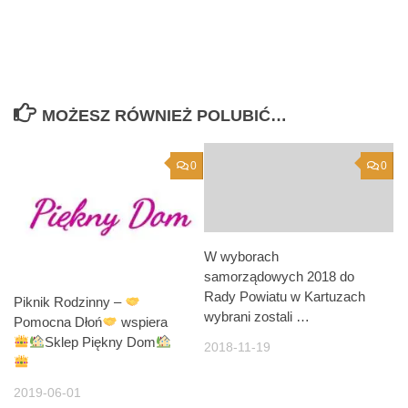
MOŻESZ RÓWNIEŻ POLUBIĆ…
0
0
W wyborach
samorządowych 2018 do
Rady Powiatu w Kartuzach
Piknik Rodzinny –
wybrani zostali …
Pomocna Dłoń
wspiera
Sklep Piękny Dom
2018-11-19
2019-06-01