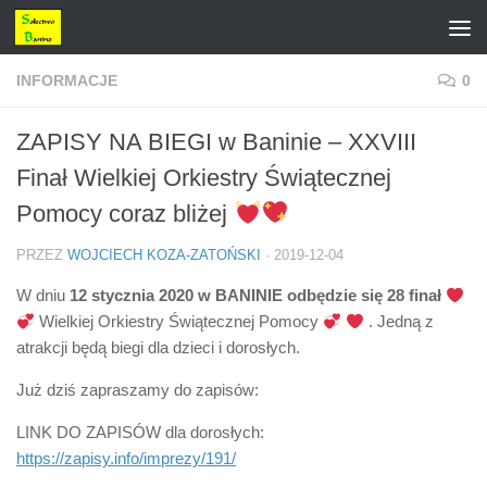
Przejdź do treści
INFORMACJE
0
ZAPISY NA BIEGI w Baninie – XXVIII
Finał Wielkiej Orkiestry Świątecznej
Pomocy coraz bliżej
PRZEZ
WOJCIECH KOZA-ZATOŃSKI
·
2019-12-04
W dniu
12 stycznia 2020 w BANINIE odbędzie się 28 finał
Wielkiej Orkiestry Świątecznej Pomocy
. Jedną z
atrakcji będą biegi dla dzieci i dorosłych.
Już dziś zapraszamy do zapisów:
LINK DO ZAPISÓW dla dorosłych:
https://zapisy.info/imprezy/191/