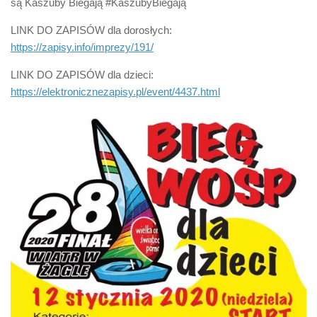
są Kaszuby Biegają #KaszubyBiegają
LINK DO ZAPISÓW dla dorosłych:
https://zapisy.info/imprezy/191/
LINK DO ZAPISÓW dla dzieci:
https://elektronicznezapisy.pl/event/4437.html