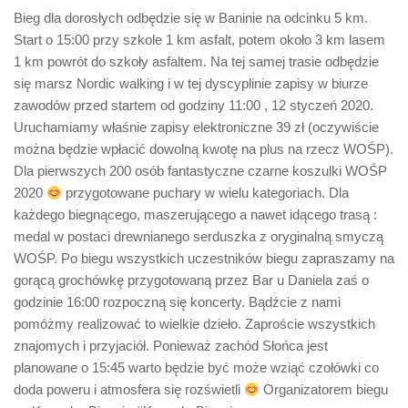
Bieg dla dorosłych odbędzie się w Baninie na odcinku 5 km.
Start o 15:00 przy szkole 1 km asfalt, potem około 3 km lasem
1 km powrót do szkoły asfaltem. Na tej samej trasie odbędzie
się marsz Nordic walking i w tej dyscyplinie zapisy w biurze
zawodów przed startem od godziny 11:00 , 12 styczeń 2020.
Uruchamiamy właśnie zapisy elektroniczne 39 zł (oczywiście
można będzie wpłacić dowolną kwotę na plus na rzecz WOŚP).
Dla pierwszych 200 osób fantastyczne czarne koszulki WOŚP
2020
przygotowane puchary w wielu kategoriach. Dla
każdego biegnącego, maszerującego a nawet idącego trasą :
medal w postaci drewnianego serduszka z oryginalną smyczą
WOŚP. Po biegu wszystkich uczestników biegu zapraszamy na
gorącą grochówkę przygotowaną przez Bar u Daniela zaś o
godzinie 16:00 rozpoczną się koncerty. Bądźcie z nami
pomóżmy realizować to wielkie dzieło. Zaproście wszystkich
znajomych i przyjaciół. Ponieważ zachód Słońca jest
planowane o 15:45 warto będzie być może wziąć czołówki co
doda poweru i atmosfera się rozświetli
Organizatorem biegu