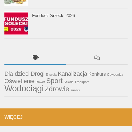
Fundusz Sołecki 2026
Dla dzieci
Drogi
Kanalizacja
Konkurs
Energia
Obwodnica
Sport
Oświetlenie
Rower
Szkoła
Transport
Wodociągi
Zdrowie
śmieci
WIĘCEJ