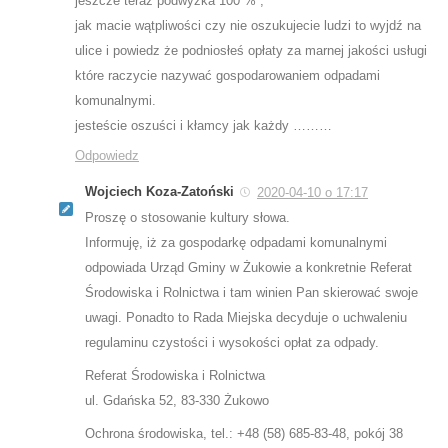
jeszcze teraz podwyżka 100 % ,
jak macie wątpliwości czy nie oszukujecie ludzi to wyjdź na
ulice i powiedz że podniosłeś opłaty za marnej jakości usługi
które raczycie nazywać gospodarowaniem odpadami
komunalnymi.
jesteście oszuści i kłamcy jak każdy ………
Odpowiedz
Wojciech Koza-Zatoński
2020-04-10 o 17:17
Proszę o stosowanie kultury słowa.
Informuję, iż za gospodarkę odpadami komunalnymi
odpowiada Urząd Gminy w Żukowie a konkretnie Referat
Środowiska i Rolnictwa i tam winien Pan skierować swoje
uwagi. Ponadto to Rada Miejska decyduje o uchwaleniu
regulaminu czystości i wysokości opłat za odpady.
Referat Środowiska i Rolnictwa
ul. Gdańska 52, 83-330 Żukowo
Ochrona środowiska, tel.: +48 (58) 685-83-48, pokój 38