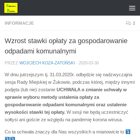
Przejdź do treści
INFORMACJE
2
Wzrost stawki opłaty za gospodarowanie
odpadami komunalnymi
PRZEZ
WOJCIECH KOZA-ZATOŃSKI
·
2020-03-30
W dniu jutrzejszym tj. 31.03.2020r. odbędzie się nadzwyczajna
sesja Rady Miejskiej w Żukowie, podczas której, między innymi
podjęta (lub nie) zostanie
UCHWAŁA o zmianie uchwały w
sprawie wyboru metody ustalenia opłaty za
gospodarowanie odpadami komunalnymi oraz ustalenie
wysokości stawki tej opłaty.
W sesji nie będą uczestniczyć
sołtysi ani goście ze względu na pandemię korona wirusa.
Co ta uchwała znaczy dla Nas wszystkich a mianowicie to