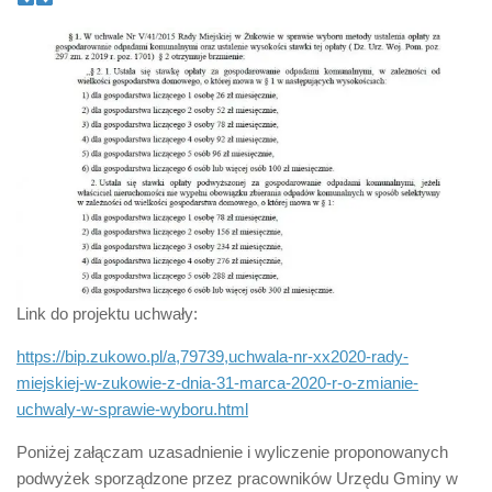
Link do projektu uchwały:
https://bip.zukowo.pl/a,79739,uchwala-nr-xx2020-rady-
miejskiej-w-zukowie-z-dnia-31-marca-2020-r-o-zmianie-
uchwaly-w-sprawie-wyboru.html
Poniżej załączam uzasadnienie i wyliczenie proponowanych
podwyżek sporządzone przez pracowników Urzędu Gminy w