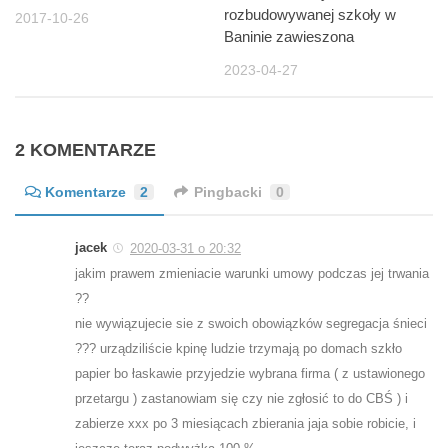
rozbudowywanej szkoły w
2017-10-26
Baninie zawieszona
2023-04-27
2 KOMENTARZE
Komentarze
2
Pingbacki
0
jacek
2020-03-31 o 20:32
jakim prawem zmieniacie warunki umowy podczas jej trwania
??
nie wywiązujecie sie z swoich obowiązków segregacja śnieci
??? urządziliście kpinę ludzie trzymają po domach szkło
papier bo łaskawie przyjedzie wybrana firma ( z ustawionego
przetargu ) zastanowiam się czy nie zgłosić to do CBŚ ) i
zabierze xxx po 3 miesiącach zbierania jaja sobie robicie, i