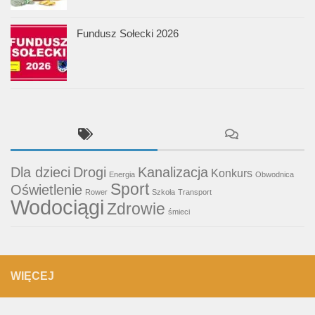
Fundusz Sołecki 2026
Dla dzieci
Drogi
Kanalizacja
Konkurs
Energia
Obwodnica
Sport
Oświetlenie
Rower
Szkoła
Transport
Wodociągi
Zdrowie
śmieci
WIĘCEJ