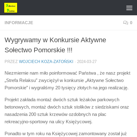
Przejdź do treści
INFORMACJE
0
Wygrywamy w Konkursie Aktywne
Sołectwo Pomorskie !!!
PRZEZ
WOJCIECH KOZA-ZATOŃSKI
·
2024-03-27
Niezmiernie nam miło poinformować Państwa , że nasz projekt
„Strefa Relaksu” zwyciężył w konkursie „Aktywne Sołectwo
Pomorskie” i wygraliśmy 20 tysięcy złotych na jego realizację.
Projekt zakłada montaż dwóch sztuk leżaków parkowych
betonowych, montaż dwóch sztuk stolików z siedziskami oraz
nasadzenia 200 sztuk krzewów ozdobnych na plac
rekreacyjno-sportowy na ulicy Księżycowej.
Ponadto w tym roku na Księżycowej zamontowany został już