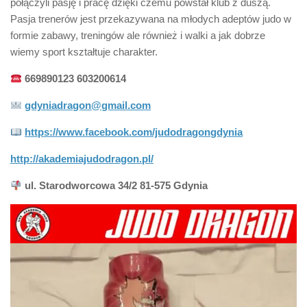
połączyli pasję i pracę dzięki czemu powstał klub z duszą.
Pasja trenerów jest przekazywana na młodych adeptów judo w
formie zabawy, treningów ale również i walki a jak dobrze
wiemy sport kształtuje charakter.
669890123 603200614
gdyniadragon@gmail.com
https://www.facebook.com/judodragongdynia
http://akademiajudodragon.pl/
ul. Starodworcowa 34/2 81-575 Gdynia