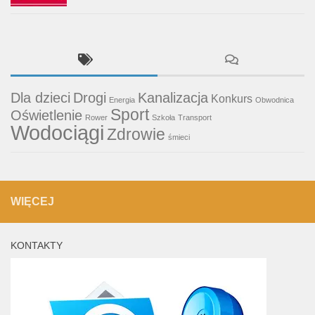
Dla dzieci
Drogi
Kanalizacja
Konkurs
Energia
Obwodnica
Sport
Oświetlenie
Rower
Szkoła
Transport
Wodociągi
Zdrowie
śmieci
WIĘCEJ
KONTAKTY