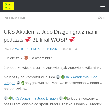
Przejdź do treści
INFORMACJE
0
UKS Akademia Judo Dragon gra z nami
podczas
31 finał WOŚP
PRZEZ
WOJCIECH KOZA-ZATOŃSKI
·
2023-01-24
Lubicie żelki
? a witaminki?
Jak dobrze wiecie sport to zdrowie a jak zdrowie to witaminki.
Najlepszy na Pomorzu klub judo
UKS Akademia Judo
Dragon
przygotował dla Państwa mnóstwoooo witamin w
postaci żelków.
UKS Akademia Judo Dragon
to klub stworzony z
pasji i zamiłowania do sportu braci Cząstka. Dominik i Maciek