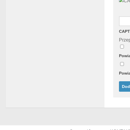
CAPT
Przep
Powia
Powia