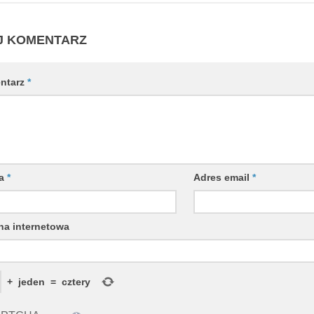
J KOMENTARZ
ntarz
*
wa
*
Adres email
*
na internetowa
+
jeden
=
cztery