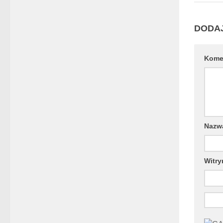
DODA
Kome
Naz
Witry