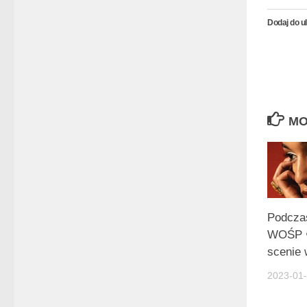
Dodaj do u
MO
Podcz
WOŚP
scenie
2023-01