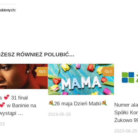
lubionych:
ŻESZ RÓWNIEŻ POLUBIĆ…
0
0
as
31 finał
26 maja Dzień Matki
Numer al
w Baninie na
Spółki Ko
 wystąpi …
2019-05-26
Żukowo 9
-22
2023-08-25