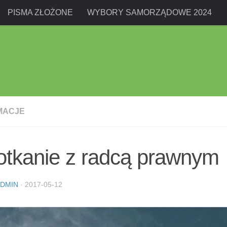
PISMA ZŁOŻONE
WYBORY SAMORZĄDOWE 2024
MACJE
otkanie z radcą prawnym
DMIN
·
2017-05-12