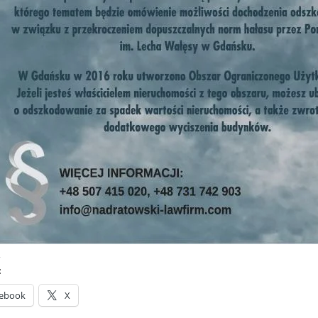
:
ebook
X