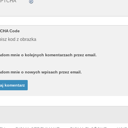
CHA Code
isz kod z obrazka
dom mnie o kolejnych komentarzach przez email.
dom mnie o nowych wpisach przez email.