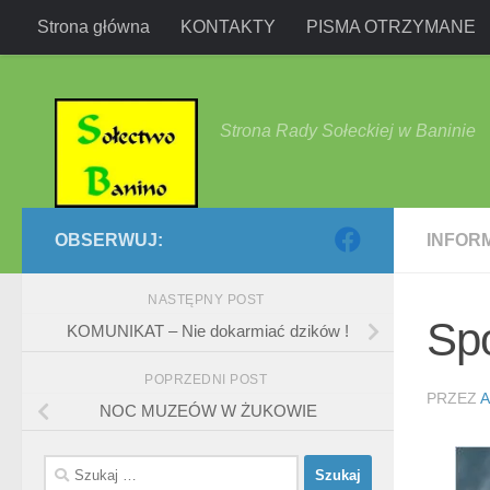
Strona główna
KONTAKTY
PISMA OTRZYMANE
Przejdź do treści
Strona Rady Sołeckiej w Baninie
OBSERWUJ:
INFOR
NASTĘPNY POST
Sp
KOMUNIKAT – Nie dokarmiać dzików !
POPRZEDNI POST
PRZEZ
A
NOC MUZEÓW W ŻUKOWIE
Szukaj: