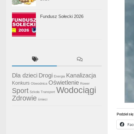
Fundusz Sołecki 2026
Dla dzieci
Drogi
Kanalizacja
Energia
Oświetlenie
Konkurs
Obwodnica
Rower
Wodociągi
Sport
Szkoła
Transport
Zdrowie
śmieci
Podziel się
Fac