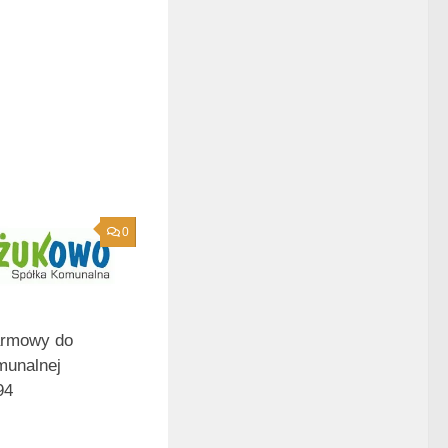
0
armowy do
munalnej
94