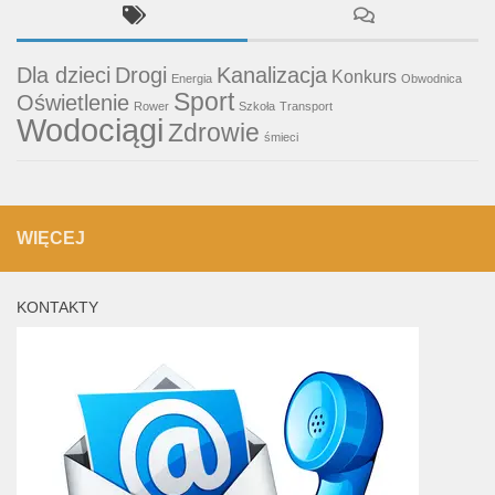
Dla dzieci
Drogi
Kanalizacja
Konkurs
Energia
Obwodnica
Sport
Oświetlenie
Rower
Szkoła
Transport
Wodociągi
Zdrowie
śmieci
WIĘCEJ
KONTAKTY