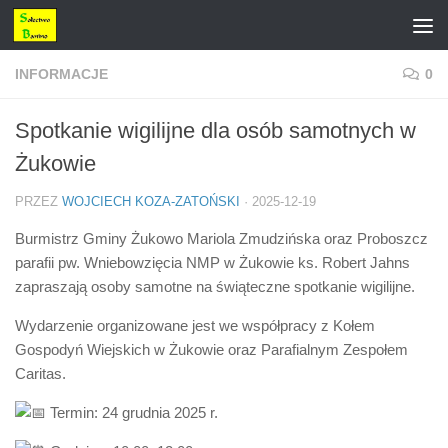
Przejdź do treści
INFORMACJE
0
Spotkanie wigilijne dla osób samotnych w
Żukowie
PRZEZ
WOJCIECH KOZA-ZATOŃSKI
·
2025-12-19
Burmistrz Gminy Żukowo Mariola Zmudzińska oraz Proboszcz
parafii pw. Wniebowzięcia NMP w Żukowie ks. Robert Jahns
zapraszają osoby samotne na świąteczne spotkanie wigilijne.
Wydarzenie organizowane jest we współpracy z Kołem
Gospodyń Wiejskich w Żukowie oraz Parafialnym Zespołem
Caritas.
Termin: 24 grudnia 2025 r.