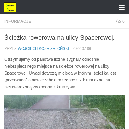
Przejdź do treści
INFORMACJE
0
Ścieżka rowerowa na ulicy Spacerowej.
PRZEZ
WOJCIECH KOZA-ZATOŃSKI
·
2022-07-06
Otrzymujemy od państwa liczne sygnały odnośnie
niebezpiecznego miejsca na ścieżce rowerowej na ulicy
Spacerowej. Uwagi dotyczą miejsca w którym, ścieżka jest
„przerwana” a nawierzchnia przechodzi z bitumicznej na
nieutwardzoną wykonaną z kruszywa.