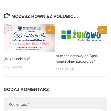
MOŻESZ RÓWNIEŻ POLUBIĆ…
0
0
Numer alarmowy do Spółki
„W kobiecie siła”
Komunalnej Żukowo 994
2026-02-26
2023-08-25
DODAJ KOMENTARZ
Komentarz
*