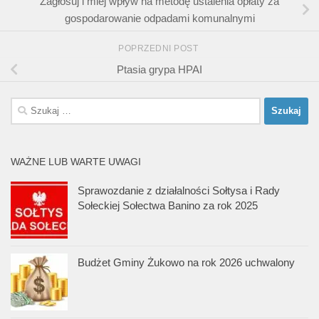
Zagłosuj i miej wpływ na metodę ustalenia opłaty za
gospodarowanie odpadami komunalnymi
POPRZEDNI POST
Ptasia grypa HPAI
Szukaj:
WAŻNE LUB WARTE UWAGI
Sprawozdanie z działalności Sołtysa i Rady
Sołeckiej Sołectwa Banino za rok 2025
Budżet Gminy Żukowo na rok 2026 uchwalony