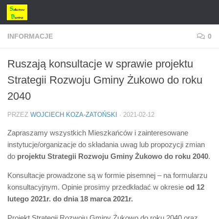
Przejdź do treści
INFORMACJE
0
Ruszają konsultacje w sprawie projektu
Strategii Rozwoju Gminy Żukowo do roku
2040
PRZEZ
WOJCIECH KOZA-ZATOŃSKI
·
2021-02-12
Zapraszamy wszystkich Mieszkańców i zainteresowane
instytucje/organizacje do składania uwag lub propozycji zmian
do
projektu Strategii Rozwoju Gminy Żukowo do roku 2040
.
Konsultacje prowadzone są w formie pisemnej – na formularzu
konsultacyjnym. Opinie prosimy przedkładać w okresie
od 12
lutego 2021r. do dnia 18 marca 2021r.
Projekt Strategii Rozwoju Gminy Żukowo do roku 2040 oraz