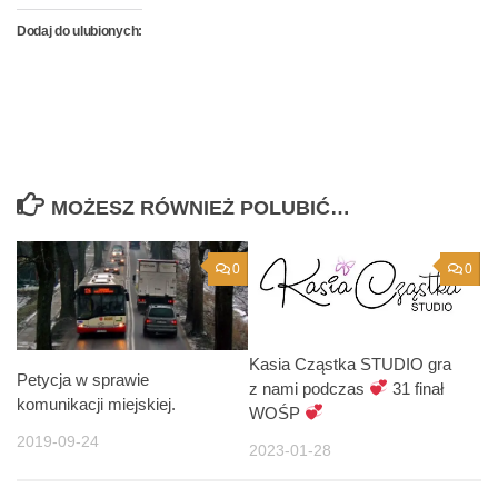
Dodaj do ulubionych:
MOŻESZ RÓWNIEŻ POLUBIĆ…
0
0
Kasia Cząstka STUDIO gra
Petycja w sprawie
z nami podczas
31 finał
komunikacji miejskiej.
WOŚP
2019-09-24
2023-01-28