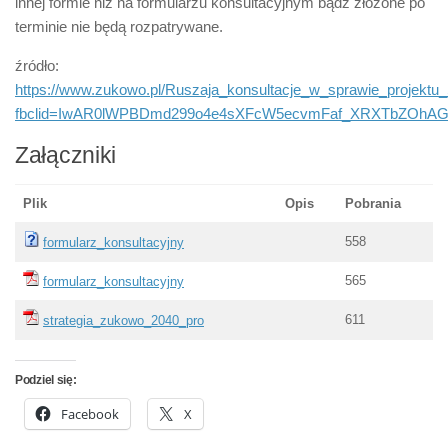
innej formie niż na formularzu konsultacyjnym bądź złożone po
terminie nie będą rozpatrywane.
źródło:
https://www.zukowo.pl/Ruszaja_konsultacje_w_sprawie_projekt
fbclid=IwAR0lWPBDmd299o4e4sXFcW5ecvmFaf_XRXTbZOhAG
Załączniki
Plik
Opis
Pobrania
558
formularz_konsultacyjny
565
formularz_konsultacyjny
611
strategia_zukowo_2040_pro
Podziel się:
Facebook
X