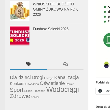
WNIOSKI DO BUDŻETU
GMINY ŻUKOWO NA ROK
2026
Fundusz Sołecki 2026
Dla dzieci
Drogi
Kanalizacja
Energia
Oświetlenie
Podziel się
Konkurs
Obwodnica
Rower
Wodociągi
Sport
Fac
Szkoła
Transport
Zdrowie
śmieci
Dodaj do u