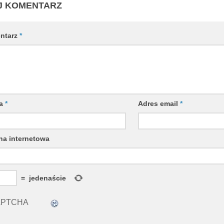
J KOMENTARZ
ntarz
*
wa
*
Adres email
*
na internetowa
=
jedenaście