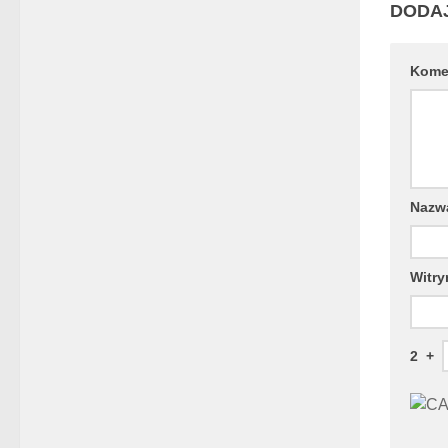
DODA
Kome
Naz
Witry
2
+