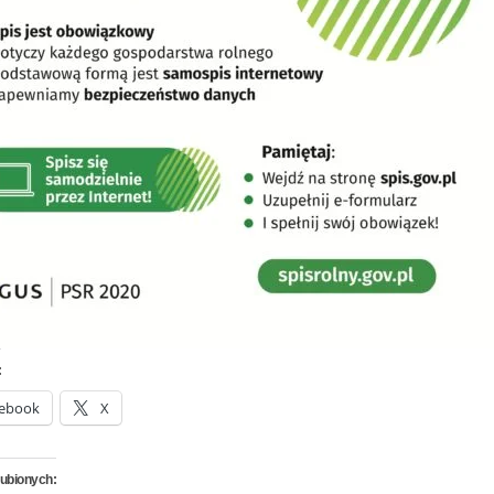
:
ebook
X
lubionych: