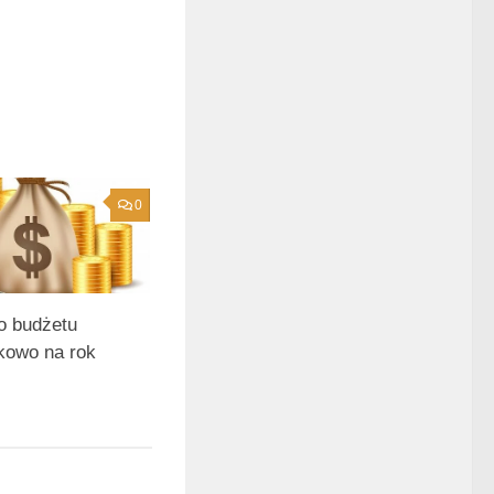
0
o budżetu
kowo na rok