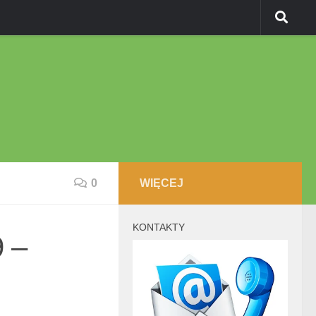
0
WIĘCEJ
KONTAKTY
9 –