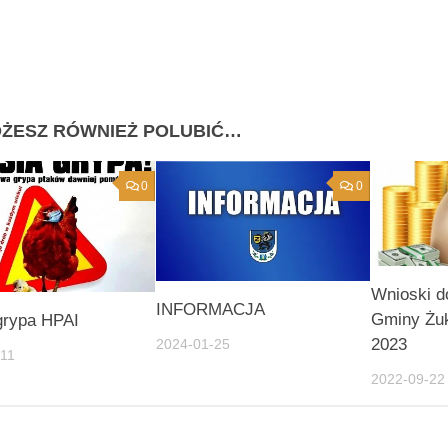
ŻESZ RÓWNIEŻ POLUBIĆ…
0
0
Wnioski d
INFORMACJA
Gminy Żu
grypa HPAI
2023
2024-01-25
-11
2022-09-22