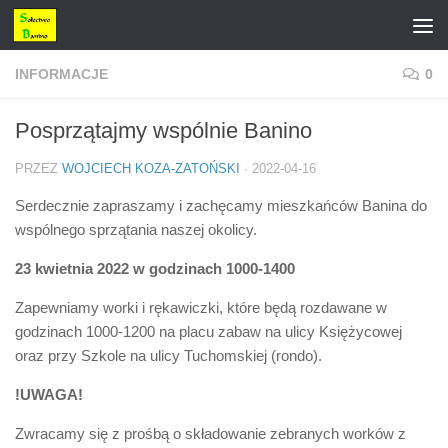
Przejdź do treści
INFORMACJE
0
Posprzątajmy wspólnie Banino
PRZEZ
WOJCIECH KOZA-ZATOŃSKI
·
2022-04-16
Serdecznie zapraszamy i zachęcamy mieszkańców Banina do
wspólnego sprzątania naszej okolicy.
23 kwietnia 2022
w godzinach 1000-1400
Zapewniamy worki i rękawiczki, które będą rozdawane w
godzinach 1000-1200 na placu zabaw na ulicy Księżycowej
oraz przy Szkole na ulicy Tuchomskiej (rondo).
!UWAGA!
Zwracamy się z prośbą o składowanie zebranych worków z